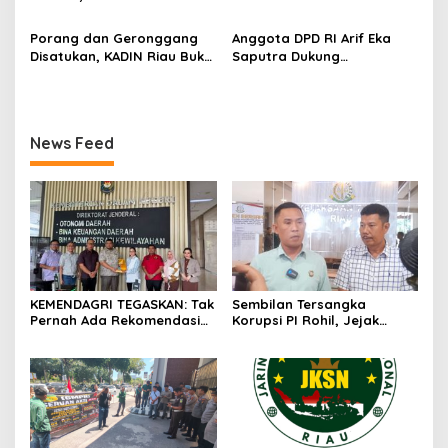
Miliar
Siapkan Aksi Jilid II di
Nasional 2026
Pelindo
Porang dan Geronggang
Anggota DPD RI Arif Eka
Disatukan, KADIN Riau Buka
Saputra Dukung
Jalan Ekonomi Baru
Pelaksanaan TEDxMAN Two
Bengkalis
Pekanbaru Youth
News Feed
KEMENDAGRI TEGASKAN: Tak
Sembilan Tersangka
Pernah Ada Rekomendasi
Korupsi PI Rohil, Jejak
Tolak Perpanjangan 133
Rp9,2 Miliar ke Eks Bupati
HGB STC
Masih Didalami