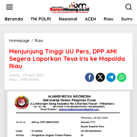
L
e
w
a
Beranda
TNI POLRI
Nasional
ACEH
Riau
Sumate
t
i
k
Homepage
/
Riau
M
e
e
k
Menjunjung Tinggi UU Pers, DPP AMI
n
o
j
n
Segera Laporkan Teva Iris ke Mapolda
u
t
Riau
n
e
j
n
Admin
29 April 2024
u
Riau
2445 Dilihat
n
g
T
i
n
g
g
i
U
U