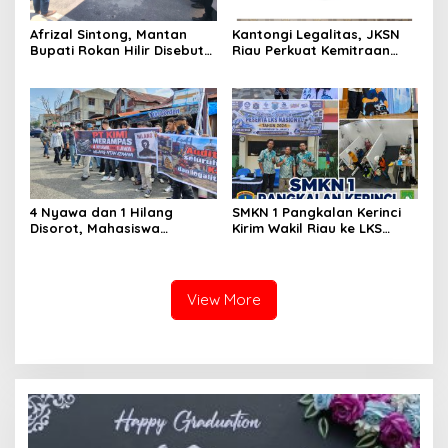
Afrizal Sintong, Mantan
Kantongi Legalitas, JKSN
Bupati Rokan Hilir Disebut
Riau Perkuat Kemitraan
di Persidangan, Putusan
dengan Kesbangpol Demi
Diterima Kejati, GMPR
Ketahanan Bangsa
Desak Usut Dividen Rp331,7
Miliar
4 Nyawa dan 1 Hilang
SMKN 1 Pangkalan Kerinci
Disorot, Mahasiswa
Kirim Wakil Riau ke LKS
Siapkan Aksi Jilid II di
Nasional 2026
Pelindo
View More