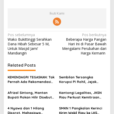
Ikuti Kami
N
Pos sebelumnya
Pos berikutnya
Wako Bukittinggi Serahkan
Beberapa Harga Pangan
a
Dana Hibah Sebesar 5 M,
Hari Ini di Pasar Bawah
v
Untuk Masjid Jami’
Mengalami Perubahan dari
Mandiangin
Harga Kemarin
i
g
Related Posts
a
s
KEMENDAGRI TEGASKAN: Tak
Sembilan Tersangka
Pernah Ada Rekomendasi
Korupsi PI Rohil, Jejak
i
Tolak Perpanjangan 133
Rp9,2 Miliar ke Eks Bupati
p
HGB STC
Masih Didalami
Afrizal Sintong, Mantan
Kantongi Legalitas, JKSN
Bupati Rokan Hilir Disebut
Riau Perkuat Kemitraan
o
di Persidangan, Putusan
dengan Kesbangpol Demi
s
Diterima Kejati, GMPR
Ketahanan Bangsa
4 Nyawa dan 1 Hilang
SMKN 1 Pangkalan Kerinci
Desak Usut Dividen Rp331,7
Disorot, Mahasiswa
Kirim Wakil Riau ke LKS