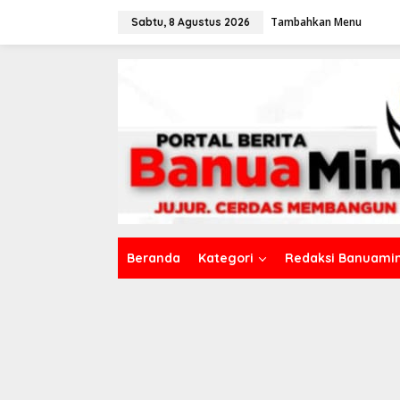
L
Tambahkan Menu
e
Sabtu, 8 Agustus 2026
w
a
t
i
k
e
k
o
n
t
e
n
Beranda
Kategori
Redaksi Banuamin