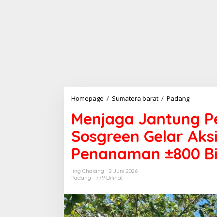
Homepage
/
Sumatera barat
/
Padang
M
e
Menjaga Jantung Pes
n
j
Sosgreen Gelar Aks
a
g
Penanaman ±800 Bi
a
J
a
Iing Chaiang
2 Juni 2026
n
Padang
779 Dilihat
t
u
n
g