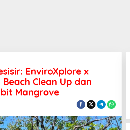
isir: EnviroXplore x
i Beach Clean Up dan
bit Mangrove