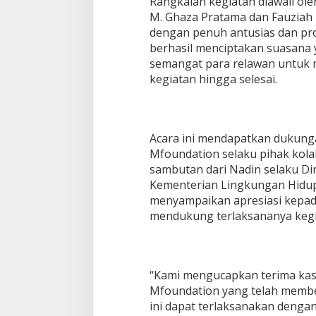
Rangkaian kegiatan diawali ole
r
M. Ghaza Pratama dan Fauziah
o
dengan penuh antusias dan pr
v
berhasil menciptakan suasana
e
semangat para relawan untuk 
kegiatan hingga selesai.
Acara ini mendapatkan dukung
Mfoundation selaku pihak kola
sambutan dari Nadin selaku Di
Kementerian Lingkungan Hidup
menyampaikan apresiasi kepada
mendukung terlaksananya kegi
“Kami mengucapkan terima kas
Mfoundation yang telah membe
ini dapat terlaksanakan dengan