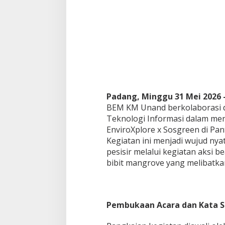
d
a
n
P
e
n
a
n
a
m
Padang, Minggu 31 Mei 2026
a
n
BEM KM Unand berkolaborasi 
±
Teknologi Informasi dalam me
8
EnviroXplore x Sosgreen di Pan
0
Kegiatan ini menjadi wujud ny
0
B
pesisir melalui kegiatan aksi 
i
bibit mangrove yang melibatka
b
i
t
M
Pembukaan Acara dan Kata 
a
n
g