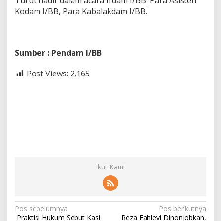
Turut hadir dalam acara Irdam I/BB, Para Asisten
Kodam I/BB, Para Kabalakdam I/BB.
Sumber : Pendam I/BB
Post Views:
2,165
Ikuti Kami
N
Pos sebelumnya
Pos berikutnya
Praktisi Hukum Sebut Kasi
Reza Fahlevi Dinonjobkan,