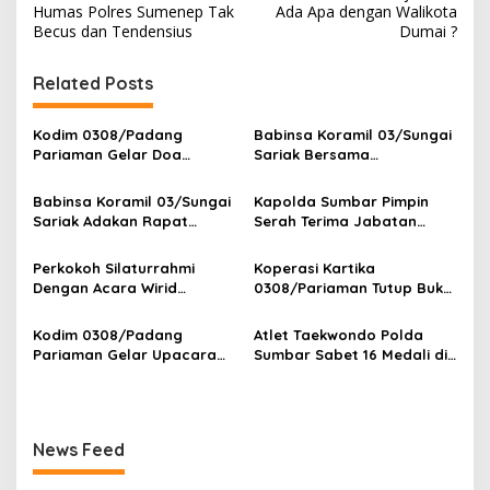
a
Humas Polres Sumenep Tak
Ada Apa dengan Walikota
v
Becus dan Tendensius
Dumai ?
i
Related Posts
g
a
Kodim 0308/Padang
Babinsa Koramil 03/Sungai
s
Pariaman Gelar Doa
Sariak Bersama
Bersama Sambut HUT ke-1
Bhabinkamtibmas Polsek
i
Kodam XX/Tuanku Imam
VII Koto Melaksanakan
Babinsa Koramil 03/Sungai
Kapolda Sumbar Pimpin
p
Bonjol
Seleksi Calon Anggota
Sariak Adakan Rapat
Serah Terima Jabatan
Paskibra Tingkat
Pembentukan Panitia HUT
Pejabat Utama dan
o
Kecamatan VII Koto
RI Ke-81 Kantor Camat VII
Kapolres Jajaran
Perkokoh Silaturrahmi
Koperasi Kartika
Patamuan
s
Koto Patamuan
Dengan Acara Wirid
0308/Pariaman Tutup Buku
Bulanan Bersama
Tahun 2026 Digelar di
Masyarakat, Danramil
Makodim
Kodim 0308/Padang
Atlet Taekwondo Polda
/Babinsa Koramil
Pariaman Gelar Upacara
Sumbar Sabet 16 Medali di
03/Sungai Sariak
Bendera 17-an, Dandim
Kapolri Cup 2026
Bacakan Amanat Kasad
News Feed