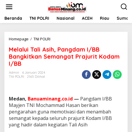
L
e
w
a
Beranda
TNI POLRI
Nasional
ACEH
Riau
Sumate
t
i
k
Homepage
/
TNI POLRI
M
e
e
k
Melalui Tali Asih, Pangdam I/BB
l
o
a
n
Bangkitkan Semangat Prajurit Kodam
l
t
I/BB
u
e
i
n
Admin
6 Januari 2024
T
TNI POLRI
2165 Dilihat
a
l
i
A
Medan,
Banuaminang.co.id
—
Pangdam I/BB
s
Mayjen TNI Mochammad Hasan berikan
i
pengarahan guna memotivasi dan menambah
h
semangat kepada seluruh prajurit Kodam I/BB
,
P
yang hadir dalam kegiatan Tali Asih
a