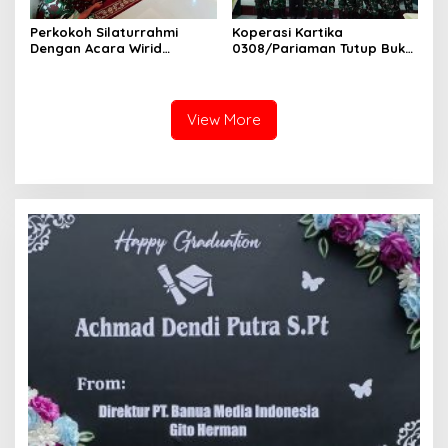
Perkokoh Silaturrahmi
Koperasi Kartika
Dengan Acara Wirid
0308/Pariaman Tutup Buku
Bulanan Bersama
Tahun 2026 Digelar di
Masyarakat, Danramil
Makodim
/Babinsa Koramil
03/Sungai Sariak
View More