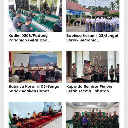
Kodim 0308/Padang
Babinsa Koramil 03/Sungai
Pariaman Gelar Doa
Sariak Bersama
Bersama Sambut HUT ke-1
Bhabinkamtibmas Polsek
Kodam XX/Tuanku Imam
VII Koto Melaksanakan
Bonjol
Seleksi Calon Anggota
Paskibra Tingkat
Kecamatan VII Koto
Patamuan
Babinsa Koramil 03/Sungai
Kapolda Sumbar Pimpin
Sariak Adakan Rapat
Serah Terima Jabatan
Pembentukan Panitia HUT
Pejabat Utama dan
RI Ke-81 Kantor Camat VII
Kapolres Jajaran
Koto Patamuan