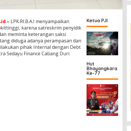
Ketua PJI
.id
–
LPK.RI.B.A.I menyampaikan
kittinggi, karena satreskrim penyidik
 dan meminta keterangan saksi
ntang diduga adanya perampasan dan
lakukan pihak Internal dengan Debt
stra Sedayu Finance Cabang Duri.
Hut
Bhayangkara
Ke-77