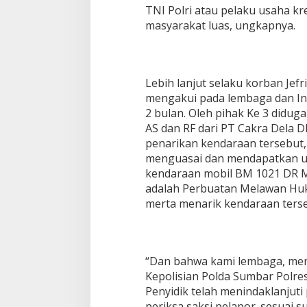
TNI Polri atau pelaku usaha k
masyarakat luas, ungkapnya.
Lebih lanjut selaku korban Jefr
mengakui pada lembaga dan In
2 bulan. Oleh pihak Ke 3 diduga 
AS dan RF dari PT Cakra Dela D
penarikan kendaraan tersebut,
menguasai dan mendapatkan uan
kendaraan mobil BM 1021 DR M
adalah Perbuatan Melawan Huk
merta menarik kendaraan ters
“Dan bahwa kami lembaga, men
Kepolisian Polda Sumbar Polres
Penyidik telah menindaklanjut
periksa saksi pelapor. sesuai s