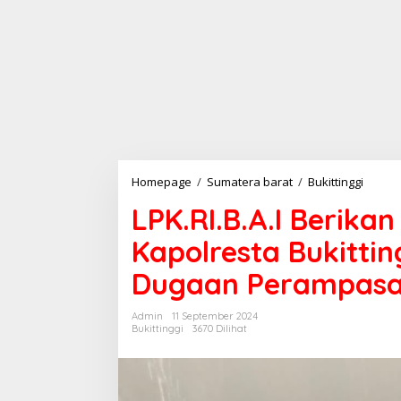
Homepage
/
Sumatera barat
/
Bukittinggi
L
P
LPK.RI.B.A.I Berika
K
.
Kapolresta Bukittin
R
I
Dugaan Perampasa
.
B
.
Admin
11 September 2024
A
Bukittinggi
3670 Dilihat
.
I
B
e