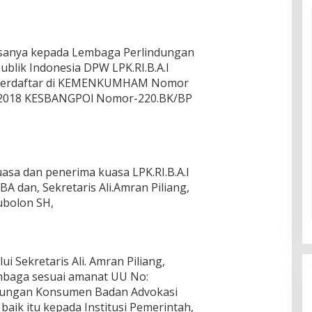
asanya kepada Lembaga Perlindungan
lik Indonesia DPW LPK.RI.B.A.I
lah terdaftar di KEMENKUMHAM Nomor
 2018 KESBANGPOl Nomor-220.BK/BP
asa dan penerima kuasa LPK.RI.B.A.I
A dan, Sekretaris Ali.Amran Piliang,
ubolon SH,
ui Sekretaris Ali. Amran Piliang,
baga sesuai amanat UU No:
dungan Konsumen Badan Advokasi
 baik itu kepada Institusi Pemerintah,