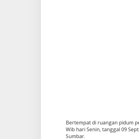
e
n
d
a
r
a
a
n
D
e
b
i
t
u
r
Bertempat di ruangan pidum pe
Wib hari Senin, tanggal 09 Sept
Sumbar.