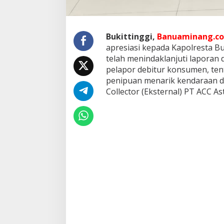
e
l
a
p
Bukittinggi,
Banuaminang.co
o
apresiasi kepada Kapolresta Bu
r
telah menindaklanjuti laporan
a
n
pelapor debitur konsumen, te
D
penipuan menarik kendaraan di
u
Collector (Eksternal) PT ACC A
g
a
a
n
P
e
r
a
m
p
a
s
a
n
K