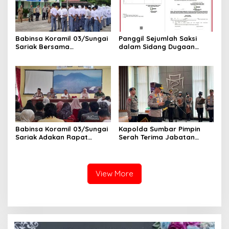
Babinsa Koramil 03/Sungai
Panggil Sejumlah Saksi
Sariak Bersama
dalam Sidang Dugaan
Bhabinkamtibmas Polsek
Kasus LGBT dengan
VII Koto Melaksanakan
Terdakwa Haji DS
Seleksi Calon Anggota
Paskibra Tingkat
Kecamatan VII Koto
Patamuan
Babinsa Koramil 03/Sungai
Kapolda Sumbar Pimpin
Sariak Adakan Rapat
Serah Terima Jabatan
Pembentukan Panitia HUT
Pejabat Utama dan
RI Ke-81 Kantor Camat VII
Kapolres Jajaran
Koto Patamuan
View More