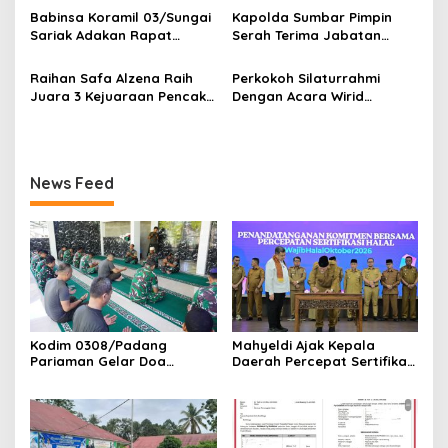
s
VII Koto Melaksanakan
Terdakwa Haji DS
Babinsa Koramil 03/Sungai
Kapolda Sumbar Pimpin
Seleksi Calon Anggota
Sariak Adakan Rapat
Serah Terima Jabatan
Paskibra Tingkat
Pembentukan Panitia HUT
Pejabat Utama dan
Kecamatan VII Koto
RI Ke-81 Kantor Camat VII
Kapolres Jajaran
Raihan Safa Alzena Raih
Perkokoh Silaturrahmi
Patamuan
Koto Patamuan
Juara 3 Kejuaraan Pencak
Dengan Acara Wirid
Silat Tingkat Pelajar Se-
Bulanan Bersama
Sumatera Barat
Masyarakat, Danramil
/Babinsa Koramil
03/Sungai Sariak
News Feed
Kodim 0308/Padang
Mahyeldi Ajak Kepala
Pariaman Gelar Doa
Daerah Percepat Sertifikasi
Bersama Sambut HUT ke-1
Halal, Bidik Sumbar Jadi
Kodam XX/Tuanku Imam
Pusat Ekosistem Halal
Bonjol
Nasional