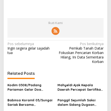
Ikuti Kami
N
Pos sebelumnya
Pos berikutnya
Ingin segera gelar sajadah
Pemkab Tanah Datar
a
tua
Fokuskan Pencarian Korban
v
Hilang, Ini Data Sementara
Korban
i
g
Related Posts
a
s
Kodim 0308/Padang
Mahyeldi Ajak Kepala
Pariaman Gelar Doa
Daerah Percepat Sertifikasi
i
Bersama Sambut HUT ke-1
Halal, Bidik Sumbar Jadi
p
Kodam XX/Tuanku Imam
Pusat Ekosistem Halal
Babinsa Koramil 03/Sungai
Panggil Sejumlah Saksi
Bonjol
Nasional
Sariak Bersama
dalam Sidang Dugaan
o
Bhabinkamtibmas Polsek
Kasus LGBT dengan