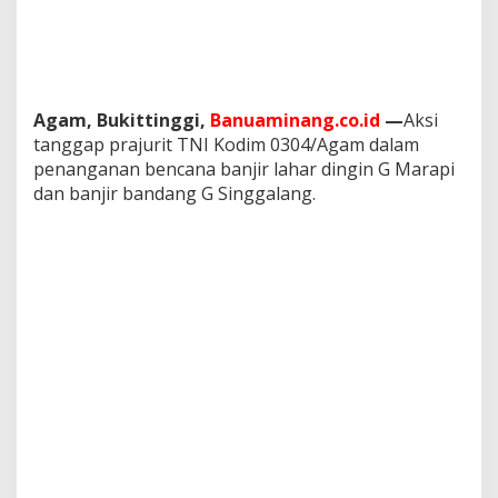
o
n
e
l
D
a
Agam, Bukittinggi,
Banuaminang.co.id
—
Aksi
n
tanggap prajurit TNI Kodim 0304/Agam dalam
d
penanganan bencana banjir lahar dingin G Marapi
i
dan banjir bandang G Singgalang.
m
0
3
0
4
/
A
g
a
m
T
e
l
a
h
M