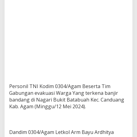
B
a
n
d
a
n
g
Personil TNI Kodim 0304/Agam Beserta Tim
Gabungan evakuasi Warga Yang terkena banjir
bandang di Nagari Bukit Batabuah Kec. Canduang
Kab. Agam (Minggu/12 Mei 2024).
Dandim 0304/Agam Letkol Arm Bayu Ardhitya