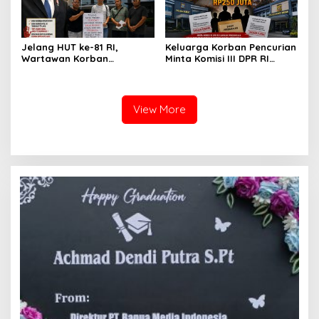
RI Bapak Habiburokhman
Medan
Jelang HUT ke-81 RI,
Keluarga Korban Pencurian
Wartawan Korban
Minta Komisi III DPR RI
Pencurian yang Membantu
Pantau Penanganan
Polisi Menangkap Pelaku
Laporan Dugaan Penipuan
Jadi Tersangka Berharap
Bermodus Surat
Perhatian Presiden
Perdamaian dan Dugaan
View More
Prabowo
Fitnah Terkait Tuduhan
Pemerasan Rp250 Juta