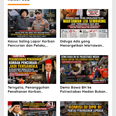
dan DPR RI
Kasus Saling Lapor Korban
Diduga Ada yang
Pencurian dan Pelaku,
Menargetkan Wartawan
Ketua DPW FRN Sumut Roy
Leo Sembiring Jadi
Nasution Minta
Tersangka dan Dpo Karena
Kapolrestabes Medan
Membantu Polisi
Tempuh Restorative Justice
Menangkap Maling di Toko
agar Konflik Tak Berlarut-
Usaha Keluarganya
larut
Ternyata, Penangguhan
Demo Bawa BH ke
Penahanan Korban
Polrestabes Medan Bukan
Pencurian Jadi Tersangka
untuk Melecehkan Siapa
di Polrestabes Medan
Pun, Melainkan Simbol Kritik
Setelah Membantu Polisi
dan Rasa Kecewa
Menangkap Maling Atas
Lambatnya Penanganan
Atensi Ketua Komisi III DPR
Pekara di Polrestabes