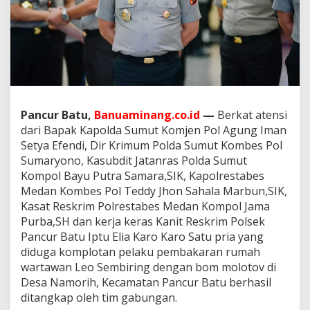
k
K
a
p
o
l
d
a
S
Pancur Batu,
Banuaminang.co.id
—
Berkat atensi
u
dari Bapak Kapolda Sumut Komjen Pol Agung Iman
m
u
Setya Efendi, Dir Krimum Polda Sumut Kombes Pol
t
Sumaryono, Kasubdit Jatanras Polda Sumut
,
Kompol Bayu Putra Samara,SIK, Kapolrestabes
T
Medan Kombes Pol Teddy Jhon Sahala Marbun,SIK,
e
Kasat Reskrim Polrestabes Medan Kompol Jama
l
a
Purba,SH dan kerja keras Kanit Reskrim Polsek
h
Pancur Batu Iptu Elia Karo Karo Satu pria yang
B
diduga komplotan pelaku pembakaran rumah
e
wartawan Leo Sembiring dengan bom molotov di
r
h
Desa Namorih, Kecamatan Pancur Batu berhasil
a
ditangkap oleh tim gabungan.
s