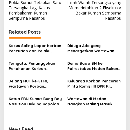
Polda Sumut Tetapkan Satu
Inilah Wajah Tersangka yang
a
Tersangka Lagi Kasus
Memerintahkan 2 Eksekutor
v
Pembakaran Rumah
Bakar Rumah Sempurna
Sempurna Pasaribu
Pasaribu
i
g
Related Posts
a
s
Kasus Saling Lapor Korban
Diduga Ada yang
Pencurian dan Pelaku,
Menargetkan Wartawan
i
Ketua DPW FRN Sumut Roy
Leo Sembiring Jadi
p
Nasution Minta
Tersangka dan Dpo Karena
Ternyata, Penangguhan
Demo Bawa BH ke
Kapolrestabes Medan
Membantu Polisi
Penahanan Korban
Polrestabes Medan Bukan
o
Tempuh Restorative Justice
Menangkap Maling di Toko
Pencurian Jadi Tersangka
untuk Melecehkan Siapa
agar Konflik Tak Berlarut-
Usaha Keluarganya
s
di Polrestabes Medan
Pun, Melainkan Simbol Kritik
Jelang HUT ke-81 RI,
Keluarga Korban Pencurian
larut
Setelah Membantu Polisi
dan Rasa Kecewa
Wartawan Korban
Minta Komisi III DPR RI
Menangkap Maling Atas
Lambatnya Penanganan
Pencurian yang Membantu
Pantau Penanganan
Atensi Ketua Komisi III DPR
Pekara di Polrestabes
Polisi Menangkap Pelaku
Laporan Dugaan Penipuan
Ketua FRN Sumut Bung Roy
Wartawan di Medan
RI Bapak Habiburokhman
Medan
Jadi Tersangka Berharap
Bermodus Surat
Nasution Dukung Kapolda
Nangkap Maling Masuk
Perhatian Presiden
Perdamaian dan Dugaan
Sumut dan Kapolrestabes
Penjara dan DPO, Ibu
Prabowo
Fitnah Terkait Tuduhan
Medan Tangkap Terlapor
Bersama Dua Anaknya
Pemerasan Rp250 Juta
Kasus Dugaan Penipuan
yang Masih Kecil Minta
dan Fitnah
Tolong Prabowo Subianto
News Feed