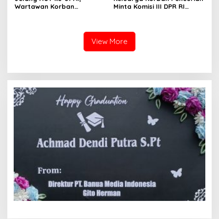
Wartawan Korban
Minta Komisi III DPR RI
Pencurian yang Membantu
Pantau Penanganan
Polisi Menangkap Pelaku
Laporan Dugaan Penipuan
Jadi Tersangka Berharap
Bermodus Surat
Perhatian Presiden
Perdamaian dan Dugaan
View More
Prabowo
Fitnah Terkait Tuduhan
Pemerasan Rp250 Juta