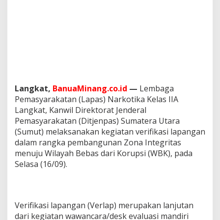
i
K
o
r
u
p
s
i
Langkat,
BanuaMinang.co.id
—
Lembaga
Pemasyarakatan (Lapas) Narkotika Kelas IIA
Langkat, Kanwil Direktorat Jenderal
Pemasyarakatan (Ditjenpas) Sumatera Utara
(Sumut) melaksanakan kegiatan verifikasi lapangan
dalam rangka pembangunan Zona Integritas
menuju Wilayah Bebas dari Korupsi (WBK), pada
Selasa (16/09).
Verifikasi lapangan (Verlap) merupakan lanjutan
dari kegiatan wawancara/desk evaluasi mandiri