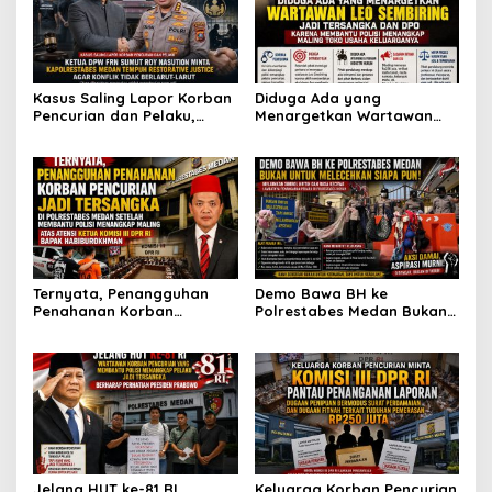
Kasus Saling Lapor Korban
Diduga Ada yang
Pencurian dan Pelaku,
Menargetkan Wartawan
Ketua DPW FRN Sumut Roy
Leo Sembiring Jadi
Nasution Minta
Tersangka dan Dpo Karena
Kapolrestabes Medan
Membantu Polisi
Tempuh Restorative Justice
Menangkap Maling di Toko
agar Konflik Tak Berlarut-
Usaha Keluarganya
larut
Ternyata, Penangguhan
Demo Bawa BH ke
Penahanan Korban
Polrestabes Medan Bukan
Pencurian Jadi Tersangka
untuk Melecehkan Siapa
di Polrestabes Medan
Pun, Melainkan Simbol Kritik
Setelah Membantu Polisi
dan Rasa Kecewa
Menangkap Maling Atas
Lambatnya Penanganan
Atensi Ketua Komisi III DPR
Pekara di Polrestabes
RI Bapak Habiburokhman
Medan
Jelang HUT ke-81 RI,
Keluarga Korban Pencurian