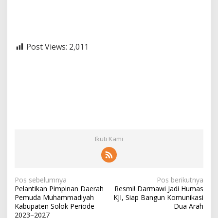
Post Views:
2,011
Ikuti Kami
N
Pos sebelumnya
Pos berikutnya
Pelantikan Pimpinan Daerah
Resmi! Darmawi Jadi Humas
a
Pemuda Muhammadiyah
KJI, Siap Bangun Komunikasi
v
Kabupaten Solok Periode
Dua Arah
2023–2027