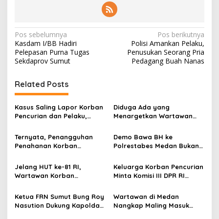
N
Pos sebelumnya
Pos berikutnya
Kasdam I/BB Hadiri
Polisi Amankan Pelaku,
a
Pelepasan Purna Tugas
Penusukan Seorang Pria
v
Sekdaprov Sumut
Pedagang Buah Nanas
i
Related Posts
g
a
Kasus Saling Lapor Korban
Diduga Ada yang
s
Pencurian dan Pelaku,
Menargetkan Wartawan
Ketua DPW FRN Sumut Roy
Leo Sembiring Jadi
i
Nasution Minta
Tersangka dan Dpo Karena
Ternyata, Penangguhan
Demo Bawa BH ke
p
Kapolrestabes Medan
Membantu Polisi
Penahanan Korban
Polrestabes Medan Bukan
Tempuh Restorative Justice
Menangkap Maling di Toko
Pencurian Jadi Tersangka
untuk Melecehkan Siapa
o
agar Konflik Tak Berlarut-
Usaha Keluarganya
di Polrestabes Medan
Pun, Melainkan Simbol Kritik
Jelang HUT ke-81 RI,
Keluarga Korban Pencurian
larut
s
Setelah Membantu Polisi
dan Rasa Kecewa
Wartawan Korban
Minta Komisi III DPR RI
Menangkap Maling Atas
Lambatnya Penanganan
Pencurian yang Membantu
Pantau Penanganan
Atensi Ketua Komisi III DPR
Pekara di Polrestabes
Polisi Menangkap Pelaku
Laporan Dugaan Penipuan
Ketua FRN Sumut Bung Roy
Wartawan di Medan
RI Bapak Habiburokhman
Medan
Jadi Tersangka Berharap
Bermodus Surat
Nasution Dukung Kapolda
Nangkap Maling Masuk
Perhatian Presiden
Perdamaian dan Dugaan
Sumut dan Kapolrestabes
Penjara dan DPO, Ibu