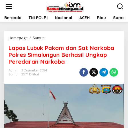
L
e
w
a
Beranda
TNI POLRI
Nasional
ACEH
Riau
Sumate
t
i
k
Homepage
/
Sumut
L
e
a
k
Lapas Lubuk Pakam dan Sat Narkoba
p
o
a
n
Polres Simalungun Berhasil Ungkap
s
t
Peredaran Narkoba
L
e
u
n
Admin
3 Desember 2024
b
Sumut
2571 Dilihat
u
k
P
a
k
a
m
d
a
n