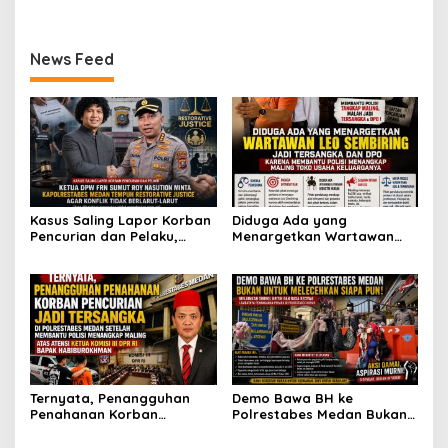
Prabowo
Fitnah Terkait Tuduhan
Medan Tangkap Terlapor
Bersama Dua Anaknya
Pemerasan Rp250 Juta
Kasus Dugaan Penipuan
yang Masih Kecil Minta
dan Fitnah
Tolong Prabowo Subianto
News Feed
dan DPR RI
Kasus Saling Lapor Korban
Diduga Ada yang
Pencurian dan Pelaku,
Menargetkan Wartawan
Ketua DPW FRN Sumut Roy
Leo Sembiring Jadi
Nasution Minta
Tersangka dan Dpo Karena
Kapolrestabes Medan
Membantu Polisi
Tempuh Restorative Justice
Menangkap Maling di Toko
agar Konflik Tak Berlarut-
Usaha Keluarganya
larut
Ternyata, Penangguhan
Demo Bawa BH ke
Penahanan Korban
Polrestabes Medan Bukan
Pencurian Jadi Tersangka
untuk Melecehkan Siapa
di Polrestabes Medan
Pun, Melainkan Simbol Kritik