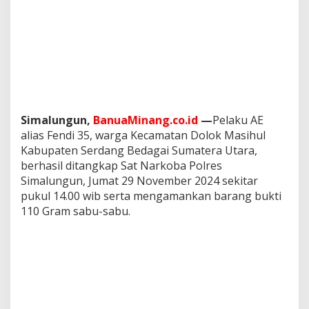
n
B
e
r
h
a
s
i
l
U
Simalungun,
BanuaMinang.co.id
—
Pelaku AE
n
alias Fendi 35, warga Kecamatan Dolok Masihul
g
Kabupaten Serdang Bedagai Sumatera Utara,
k
berhasil ditangkap Sat Narkoba Polres
a
Simalungun, Jumat 29 November 2024 sekitar
p
P
pukul 14.00 wib serta mengamankan barang bukti
e
110 Gram sabu-sabu.
r
e
d
a
r
a
n
N