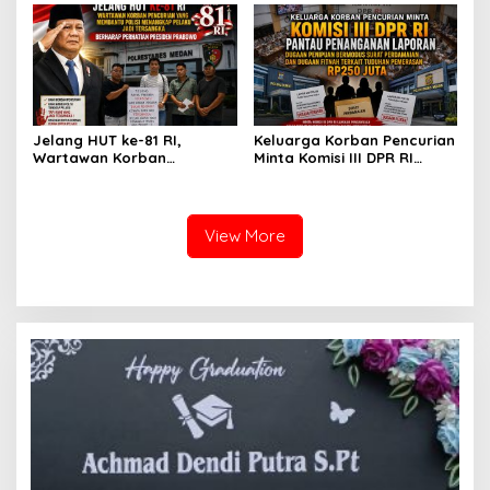
Setelah Membantu Polisi
dan Rasa Kecewa
Menangkap Maling Atas
Lambatnya Penanganan
Atensi Ketua Komisi III DPR
Pekara di Polrestabes
RI Bapak Habiburokhman
Medan
Jelang HUT ke-81 RI,
Keluarga Korban Pencurian
Wartawan Korban
Minta Komisi III DPR RI
Pencurian yang Membantu
Pantau Penanganan
Polisi Menangkap Pelaku
Laporan Dugaan Penipuan
Jadi Tersangka Berharap
Bermodus Surat
Perhatian Presiden
Perdamaian dan Dugaan
View More
Prabowo
Fitnah Terkait Tuduhan
Pemerasan Rp250 Juta