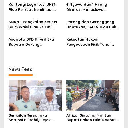
Masih Didalami
Diterima Kejati, GMPR
s
Kantongi Legalitas, JKSN
4 Nyawa dan 1 Hilang
Desak Usut Dividen Rp331,7
Riau Perkuat Kemitraan
Disorot, Mahasiswa
Miliar
dengan Kesbangpol Demi
Siapkan Aksi Jilid II di
Ketahanan Bangsa
Pelindo
SMKN 1 Pangkalan Kerinci
Porang dan Geronggang
Kirim Wakil Riau ke LKS
Disatukan, KADIN Riau Buka
Nasional 2026
Jalan Ekonomi Baru
Bengkalis
Anggota DPD RI Arif Eka
Kekuatan Hukum
Saputra Dukung
Penguasaan Fisik Tanah
Pelaksanaan TEDxMAN Two
Kembali Menjadi Sorotan
Pekanbaru Youth
Tajam di Marpoyan Damai
News Feed
Sembilan Tersangka
Afrizal Sintong, Mantan
Korupsi PI Rohil, Jejak
Bupati Rokan Hilir Disebut
Rp9,2 Miliar ke Eks Bupati
di Persidangan, Putusan