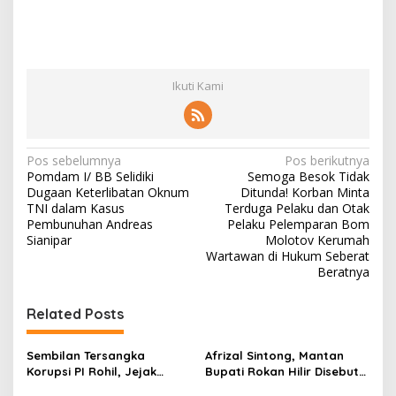
Ikuti Kami
N
Pos sebelumnya
Pos berikutnya
Pomdam I/ BB Selidiki
Semoga Besok Tidak
a
Dugaan Keterlibatan Oknum
Ditunda! Korban Minta
v
TNI dalam Kasus
Terduga Pelaku dan Otak
Pembunuhan Andreas
Pelaku Pelemparan Bom
i
Sianipar
Molotov Kerumah
Wartawan di Hukum Seberat
g
Beratnya
a
s
Related Posts
i
p
Sembilan Tersangka
Afrizal Sintong, Mantan
Korupsi PI Rohil, Jejak
Bupati Rokan Hilir Disebut
o
Rp9,2 Miliar ke Eks Bupati
di Persidangan, Putusan