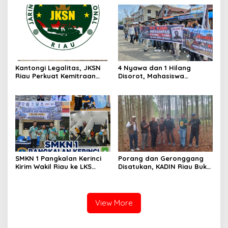
Masih Didalami
Diterima Kejati, GMPR
Desak Usut Dividen Rp331,7
Miliar
Kantongi Legalitas, JKSN
4 Nyawa dan 1 Hilang
Riau Perkuat Kemitraan
Disorot, Mahasiswa
dengan Kesbangpol Demi
Siapkan Aksi Jilid II di
Ketahanan Bangsa
Pelindo
SMKN 1 Pangkalan Kerinci
Porang dan Geronggang
Kirim Wakil Riau ke LKS
Disatukan, KADIN Riau Buka
Nasional 2026
Jalan Ekonomi Baru
Bengkalis
View More