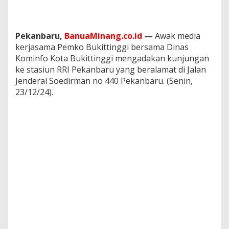
g
g
i
k
Pekanbaru,
BanuaMinang.co.id
—
Awak media
e
kerjasama Pemko Bukittinggi bersama Dinas
R
Kominfo Kota Bukittinggi mengadakan kunjungan
R
ke stasiun RRI Pekanbaru yang beralamat di Jalan
I
P
Jenderal Soedirman no 440 Pekanbaru. (Senin,
e
23/12/24).
k
a
n
b
a
r
u