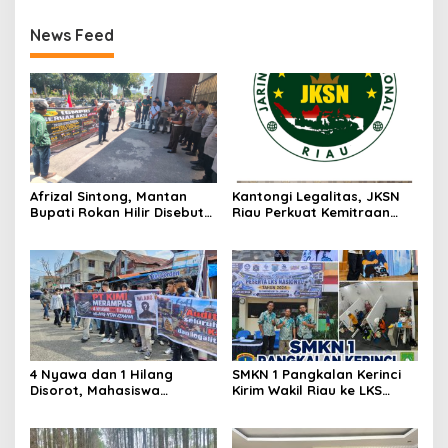
News Feed
Afrizal Sintong, Mantan
Kantongi Legalitas, JKSN
Bupati Rokan Hilir Disebut
Riau Perkuat Kemitraan
di Persidangan, Putusan
dengan Kesbangpol Demi
Diterima Kejati, GMPR
Ketahanan Bangsa
Desak Usut Dividen Rp331,7
Miliar
4 Nyawa dan 1 Hilang
SMKN 1 Pangkalan Kerinci
Disorot, Mahasiswa
Kirim Wakil Riau ke LKS
Siapkan Aksi Jilid II di
Nasional 2026
Pelindo