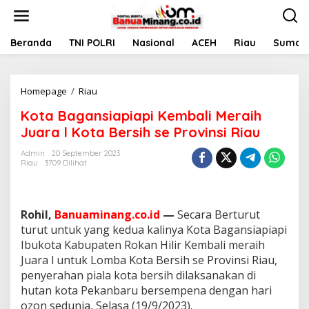
L
e
w
a
Beranda
TNI POLRI
Nasional
ACEH
Riau
Sumate
t
i
k
Homepage
/
Riau
K
e
o
k
Kota Bagansiapiapi Kembali Meraih
t
o
a
n
Juara l Kota Bersih se Provinsi Riau
B
t
a
e
Admin
20 September 2023
Riau
3709 Dilihat
g
n
a
n
s
Rohil,
Banuaminang.co.id
—
Secara Berturut
i
a
turut untuk yang kedua kalinya Kota Bagansiapiapi
p
Ibukota Kabupaten Rokan Hilir Kembali meraih
i
Juara l untuk Lomba Kota Bersih se Provinsi Riau,
a
penyerahan piala kota bersih dilaksanakan di
p
hutan kota Pekanbaru bersempena dengan hari
i
K
ozon sedunia, Selasa (19/9/2023).