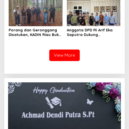
Porang dan Geronggang
Anggota DPD RI Arif Eka
Disatukan, KADIN Riau Buka
Saputra Dukung
Jalan Ekonomi Baru
Pelaksanaan TEDxMAN Two
Bengkalis
Pekanbaru Youth
View More