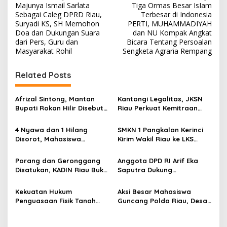
Majunya Ismail Sarlata
Tiga Ormas Besar IsIam
a
Sebagai Caleg DPRD Riau,
Terbesar di Indonesia
v
Suryadi KS, SH Memohon
PERTI, MUHAMMADIYAH
Doa dan Dukungan Suara
dan NU Kompak Angkat
i
dari Pers, Guru dan
Bicara Tentang Persoalan
Masyarakat Rohil
Sengketa Agraria Rempang
g
a
Related Posts
s
i
Afrizal Sintong, Mantan
Kantongi Legalitas, JKSN
p
Bupati Rokan Hilir Disebut
Riau Perkuat Kemitraan
di Persidangan, Putusan
dengan Kesbangpol Demi
o
Diterima Kejati, GMPR
Ketahanan Bangsa
4 Nyawa dan 1 Hilang
SMKN 1 Pangkalan Kerinci
Desak Usut Dividen Rp331,7
s
Disorot, Mahasiswa
Kirim Wakil Riau ke LKS
Miliar
Siapkan Aksi Jilid II di
Nasional 2026
Pelindo
Porang dan Geronggang
Anggota DPD RI Arif Eka
Disatukan, KADIN Riau Buka
Saputra Dukung
Jalan Ekonomi Baru
Pelaksanaan TEDxMAN Two
Bengkalis
Pekanbaru Youth
Kekuatan Hukum
Aksi Besar Mahasiswa
Penguasaan Fisik Tanah
Guncang Polda Riau, Desak
Kembali Menjadi Sorotan
Usut Tuntas Dugaan
Tajam di Marpoyan Damai
Kelalaian PT KIMI