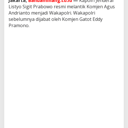
Jakarta,
Banuaminang.co.id
—
Kapolri Jenderal
p
Listyo Sigit Prabowo resmi melantik Komjen Agus
o
Andrianto menjadi Wakapolri. Wakapolri
l
r
sebelumnya dijabat oleh Komjen Gatot Eddy
i
Pramono.