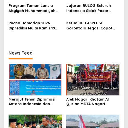
o
Ratusan Prajurit dan ASN
Program Taman Lansia
Jajaran BULOG Seluruh
s
TNI
Aisyiyah Muhammadiyah
Indonesia Sidak Pasar
Mengangkat Tema
Serentak Pastikan Stok dan
Pesantren Lansia
Harga Beras dan Minyakita
Puasa Ramadan 2026
Ketua DPD AKPERSI
Stabil Selama Ramadhan
Diprediksi Mulai Kamis 19
Gorontalo Tegas: Copot
dan Lebaran 2026
Februari, Hilal Belum
Kapolres Jika Penertiban
Terlihat
PETI Tebang Pilih
News Feed
Merajut Tenun Diplomasi
Alek Nagari Khatam Al
Antara Indonesia dan
Qur’an MDTA Nagari
Belanda
Padang Lua