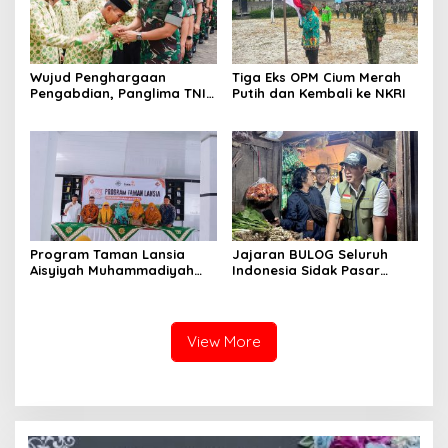
Wujud Penghargaan
Tiga Eks OPM Cium Merah
Pengabdian, Panglima TNI
Putih dan Kembali ke NKRI
Berangkatkan Umroh
Ratusan Prajurit dan ASN
TNI
Program Taman Lansia
Jajaran BULOG Seluruh
Aisyiyah Muhammadiyah
Indonesia Sidak Pasar
Mengangkat Tema
Serentak Pastikan Stok dan
Pesantren Lansia
Harga Beras dan Minyakita
Stabil Selama Ramadhan
dan Lebaran 2026
View More