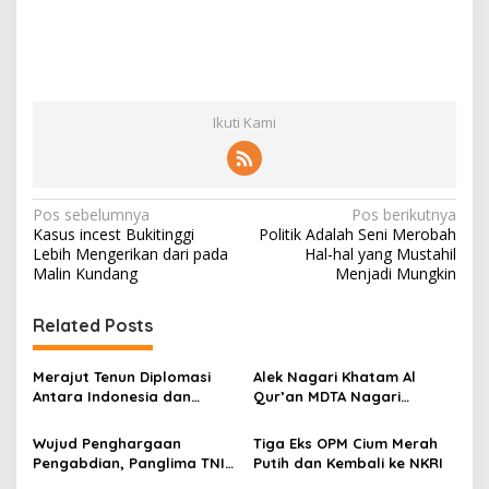
Ikuti Kami
N
Pos sebelumnya
Pos berikutnya
Kasus incest Bukitinggi
Politik Adalah Seni Merobah
a
Lebih Mengerikan dari pada
Hal-hal yang Mustahil
v
Malin Kundang
Menjadi Mungkin
i
Related Posts
g
a
Merajut Tenun Diplomasi
Alek Nagari Khatam Al
s
Antara Indonesia dan
Qur’an MDTA Nagari
Belanda
Padang Lua
i
Wujud Penghargaan
Tiga Eks OPM Cium Merah
p
Pengabdian, Panglima TNI
Putih dan Kembali ke NKRI
Berangkatkan Umroh