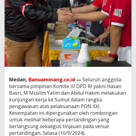
e
r
T
e
r
k
a
i
t
P
e
l
a
k
Medan,
Banuaminang.co.id
—
Seluruh anggota
s
a
bersama pimpinan Komite III DPD RI yakni Hasan
n
Basri, M Muslim Yatim dan Abdul Hakim melakukan
a
kunjungan kerja ke Sumut dalam rangka
a
pengawasan atas pelaksanaan PON XXI.
n
P
Kesempatan ini dipergunakan oleh rombongan
O
untuk melihat beberapa pertandingan yang
N
berlangsung sekaligus tinjauan pada venue
X
pertandingan, Selasa (10/9/2024).
X