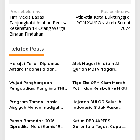
N
Pos sebelumnya
Pos berikutnya
Tim Medis Lapas
Atlit-atlit Kota Bukittinggi di
a
Tanjungbalai Asahan Periksa
PON XXI/PON Aceh-Sumut
v
Kesehatan 14 Orang Warga
2024
Binaan Pindahan
i
g
Related Posts
a
s
Merajut Tenun Diplomasi
Alek Nagari Khatam Al
Antara Indonesia dan
Qur’an MDTA Nagari
i
Belanda
Padang Lua
p
Wujud Penghargaan
Tiga Eks OPM Cium Merah
Pengabdian, Panglima TNI
Putih dan Kembali ke NKRI
o
Berangkatkan Umroh
s
Ratusan Prajurit dan ASN
Program Taman Lansia
Jajaran BULOG Seluruh
TNI
Aisyiyah Muhammadiyah
Indonesia Sidak Pasar
Mengangkat Tema
Serentak Pastikan Stok dan
Pesantren Lansia
Harga Beras dan Minyakita
Puasa Ramadan 2026
Ketua DPD AKPERSI
Stabil Selama Ramadhan
Diprediksi Mulai Kamis 19
Gorontalo Tegas: Copot
dan Lebaran 2026
Februari, Hilal Belum
Kapolres Jika Penertiban
Terlihat
PETI Tebang Pilih