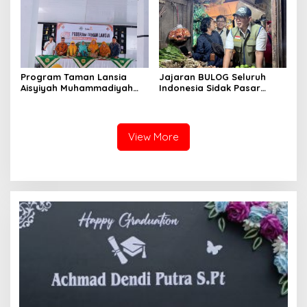
Program Taman Lansia
Jajaran BULOG Seluruh
Aisyiyah Muhammadiyah
Indonesia Sidak Pasar
Mengangkat Tema
Serentak Pastikan Stok dan
Pesantren Lansia
Harga Beras dan Minyakita
Stabil Selama Ramadhan
dan Lebaran 2026
View More