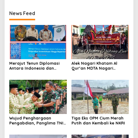
News Feed
Merajut Tenun Diplomasi
Alek Nagari Khatam Al
Antara Indonesia dan
Qur’an MDTA Nagari
Belanda
Padang Lua
Wujud Penghargaan
Tiga Eks OPM Cium Merah
Pengabdian, Panglima TNI
Putih dan Kembali ke NKRI
Berangkatkan Umroh
Ratusan Prajurit dan ASN
TNI