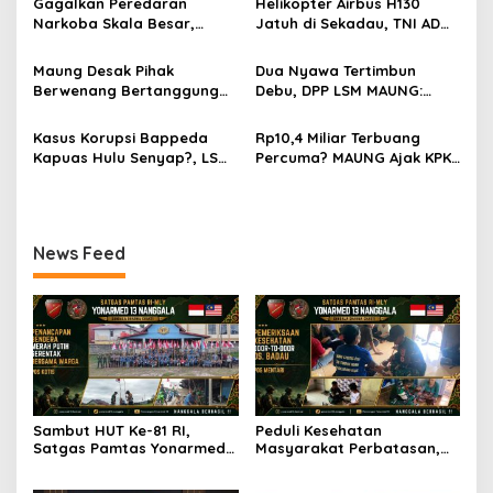
Gagalkan Peredaran
Helikopter Airbus H130
p
Merah Putih Sepanjang 4
Gelar Pelayanan Medis
Narkoba Skala Besar,
Jatuh di Sekadau, TNI AD
KM di Jalan Raya
Door-to-Door di Desa
Kodam XII/Tpr Amankan
Kerahkan 209 Personel
o
Perbatasan
Badau
21,4 Kg Sabu dan Serahkan
untuk Pencarian dan
Maung Desak Pihak
Dua Nyawa Tertimbun
s
WNA Malaysia ke BNNP
Evakuasi
Berwenang Bertanggung
Debu, DPP LSM MAUNG:
Kalbar
Jawab atas Kaburnya
Sistem K3 Harus Jadi
Tahanan Kejari Pontianak
Prioritas Tak Bisa Ditawar
Kasus Korupsi Bappeda
Rp10,4 Miliar Terbuang
Kapuas Hulu Senyap?, LSM
Percuma? MAUNG Ajak KPK
MAUNG Minta KPK Tindak
dan Kejati Selidiki Proyek
Tegas Berdasarkan Aturan
Air Bersih di Bengkayang
Hukum
News Feed
Sambut HUT Ke-81 RI,
Peduli Kesehatan
Satgas Pamtas Yonarmed
Masyarakat Perbatasan,
13/Nanggala Bersama
Pos Mentari Satgas Pamtas
Warga Badau Kibarkan
Yonarmed 13/Nanggala