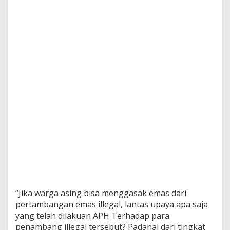
1
T
r
i
l
i
u
n
“Jika warga asing bisa menggasak emas dari
pertambangan emas illegal, lantas upaya apa saja
yang telah dilakuan APH Terhadap para
penambang illegal tersebut? Padahal dari tingkat