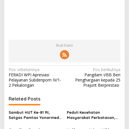
Ikuti Kami
N
Pos sebelumnya
Pos berikutnya
FERADI WPI Apresiasi
Pangdam I/BB Beri
a
Pelayanan Subdenpom IV/1-
Penghargaan kepada 25
v
2 Pekalongan
Prajurit Berprestasi
i
Related Posts
g
a
Sambut HUT Ke-81 RI,
Peduli Kesehatan
s
Satgas Pamtas Yonarmed
Masyarakat Perbatasan,
13/Nanggala Bersama
Pos Mentari Satgas Pamtas
i
Warga Badau Kibarkan
Yonarmed 13/Nanggala