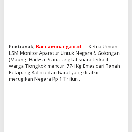
r
i
7
7
4
K
g
E
m
Pontianak,
Banuaminang.co.id
—
Ketua Umum
a
LSM Monitor Aparatur Untuk Negara & Golongan
s
(Maung) Hadysa Prana, angkat suara terkaiit
d
Warga Tiongkok mencuri 774 Kg Emas dari Tanah
a
r
Ketapang Kalimantan Barat yang ditafsir
i
merugikan Negara Rp 1 Triliun .
T
a
n
a
h
K
e
t
a
p