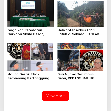
Merah Putih Sepanjang 4
Gelar Pelayanan Medis
KM di Jalan Raya
Door-to-Door di Desa
Perbatasan
Badau
Gagalkan Peredaran
Helikopter Airbus H130
Narkoba Skala Besar,
Jatuh di Sekadau, TNI AD
Kodam XII/Tpr Amankan
Kerahkan 209 Personel
21,4 Kg Sabu dan Serahkan
untuk Pencarian dan
WNA Malaysia ke BNNP
Evakuasi
Kalbar
Maung Desak Pihak
Dua Nyawa Tertimbun
Berwenang Bertanggung
Debu, DPP LSM MAUNG:
Jawab atas Kaburnya
Sistem K3 Harus Jadi
Tahanan Kejari Pontianak
Prioritas Tak Bisa Ditawar
View More