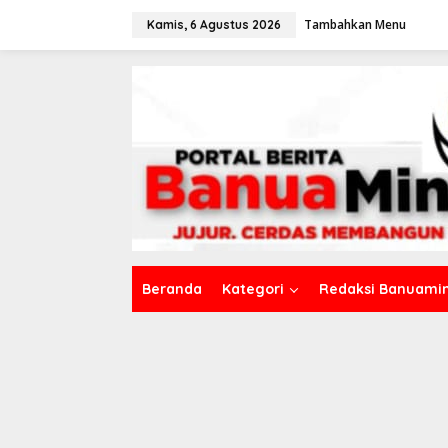
L
Tambahkan Menu
e
Kamis, 6 Agustus 2026
w
a
t
i
k
e
k
o
n
t
e
n
Beranda
Kategori
Redaksi Banuamin