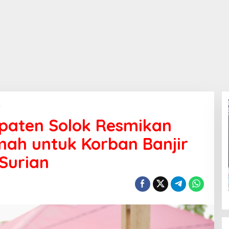
k
K
e
paten Solok Resmikan
t
u
ah untuk Korban Banjir
a
T
Surian
P
-
P
K
K
K
a
b