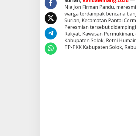
Surian,
BanuaMinang.co.id
—
Nia Jon Firman Pandu, meresm
warga terdampak bencana banj
Surian, Kecamatan Pantai Cermi
Peresmian tersebut didamping
Rakyat, Kawasan Permukiman,
Kabupaten Solok, Retni Humaira
TP-PKK Kabupaten Solok, Rabu 