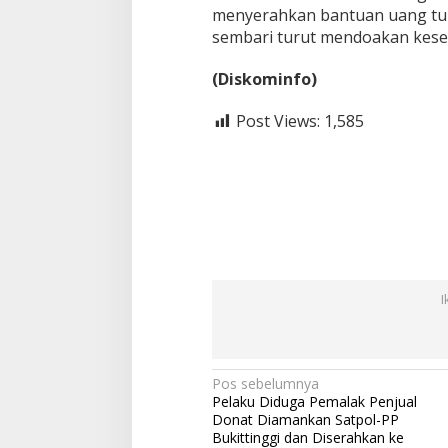
menyerahkan bantuan uang tun
sembari turut mendoakan kes
(Diskominfo)
Post Views:
1,585
I
N
Pos sebelumnya
Pelaku Diduga Pemalak Penjual
a
Donat Diamankan Satpol-PP
v
Bukittinggi dan Diserahkan ke