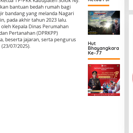
Ketua TP-PKK Kabupaten Solok Ny.
n
ikan bantuan bedah rumah bagi
B
ir bandang yang melanda Nagari
e
d
n, pada akhir tahun 2023 lalu.
a
i oleh Kepala Dinas Perumahan
h
 dan Pertanahan (DPRKPP)
R
, beserta jajaran, serta pengurus
u
Hut
(23/07/2025).
m
Bhayangkara
a
Ke-77
h
u
n
t
u
k
K
o
r
b
a
n
B
a
n