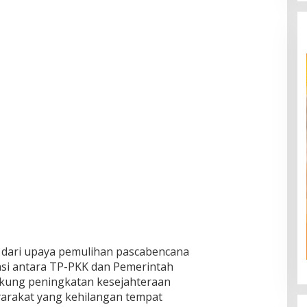
j
i
r
B
a
n
d
a
n
g
d
i
N
a
g
a
r
i
S
u
 dari upaya pemulihan pascabencana
r
asi antara TP-PKK dan Pemerintah
i
a
kung peningkatan kesejahteraan
n
yarakat yang kehilangan tempat