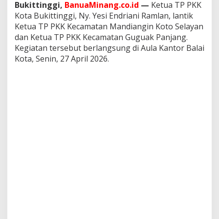
Bukittinggi,
BanuaMinang.co.id
—
Ketua TP PKK
i
n
Kota Bukittinggi, Ny. Yesi Endriani Ramlan, lantik
K
Ketua TP PKK Kecamatan Mandiangin Koto Selayan
o
dan Ketua TP PKK Kecamatan Guguak Panjang.
t
Kegiatan tersebut berlangsung di Aula Kantor Balai
o
S
Kota, Senin, 27 April 2026.
e
l
a
y
a
n
d
a
n
G
u
g
u
a
k
P
a
n