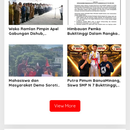
Wako Ramlan Pimpin Apel
Himbauan Pemko
Gabungan Dishub,
Bukittinggi Dalam Rangka
Tekankan Pelayanan dan
Menyemarakkan Hari Ulang
Persiapan Angkutan Gratis
Tahun ke-81 Kemerdekaan
Pelajar
Republik Indonesia
Mahasiswa dan
Putra Pimum BanuaMinang,
Masyarakat Demo Soroti
Siswa SMP N 7 Bukittinggi,
Dugaan Kekerasan Satpol
Raih Medali Emas Kelas
PP, GMNI Bukittinggi
Festival Komite Pemula
Kecewa Wali Kota dan
Berat 40 Kg dalam
DPRD Tak Hadir Temui
Kejuaraan Karate Jam
View More
Massa Aksi
Gadang Inkanas Bukittinggi