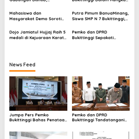
p
Tekankan Pelayanan dan
Menyemarakkan Hari Ulang
Persiapan Angkutan Gratis
Tahun ke-81 Kemerdekaan
o
Mahasiswa dan
Putra Pimum BanuaMinang,
Pelajar
Republik Indonesia
Masyarakat Demo Soroti
Siswa SMP N 7 Bukittinggi,
s
Dugaan Kekerasan Satpol
Raih Medali Emas Kelas
PP, GMNI Bukittinggi
Festival Komite Pemula
Dojo Jamiatul Hujjaj Raih 5
Pemko dan DPRD
Kecewa Wali Kota dan
Berat 40 Kg dalam
medali di Kejuaraan Karate
Bukittinggi Sepakati
DPRD Tak Hadir Temui
Kejuaraan Karate Jam
Jam Gadang Inkanas Se-
Perubahan Perda Pajak
Massa Aksi
Gadang Inkanas Bukittinggi
Sumatra Barat 2026
dan Retribusi Daerah
News Feed
Jumpa Pers Pemko
Pemko dan DPRD
Bukittinggi Bahas Penataan
Bukittinggi Tandatangani
Kota hingga Polemik Lahan
Nota Kesepakatan
Kampus UFDK
Perubahan KUA-PPAS APBD
2026