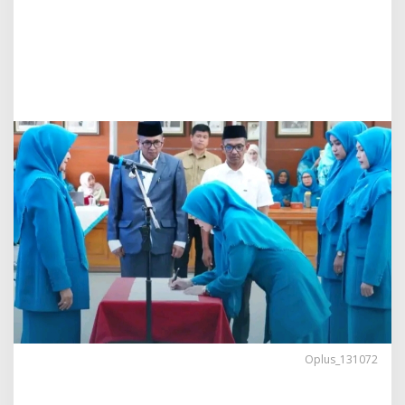
g
g
i
L
a
n
t
i
k
K
e
t
u
a
P
K
K
M
a
n
d
i
Oplus_131072
a
n
g