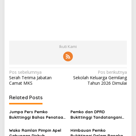
Ikuti Kami
N
Pos sebelumnya
Pos berikutnya
Serah Terima Jabatan
Sekolah Keluarga Gemilang
a
Camat MKS
Tahun 2026 Dimulai
v
i
Related Posts
g
Jumpa Pers Pemko
Pemko dan DPRD
a
Bukittinggi Bahas Penataan
Bukittinggi Tandatangani
s
Kota hingga Polemik Lahan
Nota Kesepakatan
Kampus UFDK
Perubahan KUA-PPAS APBD
Wako Ramlan Pimpin Apel
Himbauan Pemko
i
2026
Gabungan Dishub,
Bukittinggi Dalam Rangka