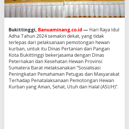
i
A
c
a
r
a
Bukittinggi,
Banuaminang.co.id
—
Hari Raya Idul
P
Adha Tahun 2024 semakin dekat, yang tidak
e
terlepas dari pelaksanaan pemotongan hewan
n
kurban, untuk itu Dinas Pertanian dan Pangan
a
Kota Bukittinggi bekerjasama dengan Dinas
t
a
Peternakan dan Kesehatan Hewan Provinsi
l
Sumatera Barat melaksanakan “Sosialisasi
a
Peningkatan Pemahaman Petugas dan Masyarakat
k
Terhadap Penatalaksanaan Pemotongan Hewan
s
a
Kurban yang Aman, Sehat, Utuh dan Halal (ASUH)”.
n
a
a
n
P
e
m
o