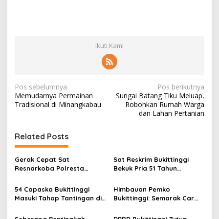
Ikuti Kami
N
Pos sebelumnya
Pos berikutnya
Memudarnya Permainan
Sungai Batang Tiku Meluap,
a
Tradisional di Minangkabau
Robohkan Rumah Warga
v
dan Lahan Pertanian
i
Related Posts
g
a
Gerak Cepat Sat
Sat Reskrim Bukittinggi
s
Resnarkoba Polresta
Bekuk Pria 51 Tahun
Bukittinggi, Enam Paket
Terduga Pencuri Honda
i
Sabu Berhasil Diamankan
Scoopy
54 Capaska Bukittinggi
Himbauan Pemko
p
Masuki Tahap Tantingan di
Bukittinggi: Semarak Car
Desa Bahagia
Free Day dalam Rangka
o
HUT ke I Komando Daerah