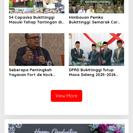
54 Capaska Bukittinggi
Himbauan Pemko
Masuki Tahap Tantingan di
Bukittinggi: Semarak Car
Desa Bahagia
Free Day dalam Rangka
HUT ke I Komando Daerah
Militer (KODAM) XX/Tuanku
Imam Bonjol
Seberapa Pentingkah
DPRD Bukittinggi Tutup
Yayasan Fort de Kock
Masa Sidang 2025-2026
Mendongkrak
Dan Buka Masa Sidang
Perekonomian Masyarakat
2026-2027, Wako Ramlan
Jam Gadang?
Beri Apresiasi
View More