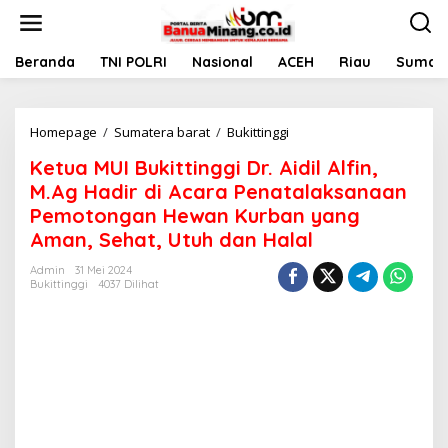
L
e
w
a
Beranda
TNI POLRI
Nasional
ACEH
Riau
Sumate
t
i
k
Homepage
/
Sumatera barat
/
Bukittinggi
K
e
e
k
Ketua MUI Bukittinggi Dr. Aidil Alfin,
t
o
u
n
M.Ag Hadir di Acara Penatalaksanaan
a
t
Pemotongan Hewan Kurban yang
M
e
Aman, Sehat, Utuh dan Halal
U
n
I
Admin
31 Mei 2024
B
Bukittinggi
4037 Dilihat
u
k
i
t
t
i
n
g
g