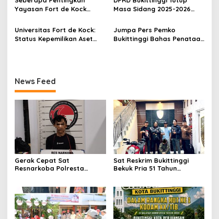
Seberapa Pentingkah
DPRD Bukittinggi Tutup
s
Militer (KODAM) XX/Tuanku
Yayasan Fort de Kock
Masa Sidang 2025-2026
Imam Bonjol
Mendongkrak
Dan Buka Masa Sidang
Perekonomian Masyarakat
2026-2027, Wako Ramlan
Universitas Fort de Kock:
Jumpa Pers Pemko
Jam Gadang?
Beri Apresiasi
Status Kepemilikan Aset
Bukittinggi Bahas Penataan
Tanah yang Sah Adalah
Kota hingga Polemik Lahan
Milik Yayasan Berdasarkan
Kampus UFDK
Putusan Mahkamah Agung
Nomor 2108/K/Pdt/2022
News Feed
Gerak Cepat Sat
Sat Reskrim Bukittinggi
Resnarkoba Polresta
Bekuk Pria 51 Tahun
Bukittinggi, Enam Paket
Terduga Pencuri Honda
Sabu Berhasil Diamankan
Scoopy