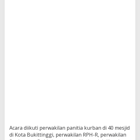
,
S
e
h
a
t
,
U
t
u
h
d
a
n
H
a
l
a
l
Acara diikuti perwakilan panitia kurban di 40 mesjid
di Kota Bukittinggi, perwakilan RPH-R, perwakilan