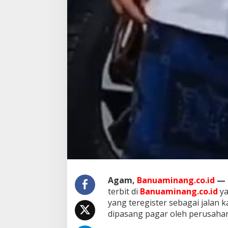
Agam,
Banuaminang.co.id
—
terbit di
Banuaminang.co.id
ya
yang teregister sebagai jalan
dipasang pagar oleh perusahan