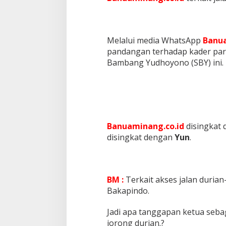
Melalui media WhatsApp
Banua
pandangan terhadap kader part
Bambang Yudhoyono (SBY) ini. H
Banuaminang.co.id
disingkat
disingkat dengan
Yun
.
BM :
Terkait akses jalan durian
Bakapindo.
Jadi apa tanggapan ketua sebag
jorong durian.?