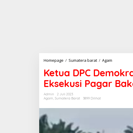
Homepage
/
Sumatera barat
/
Agam
K
e
Ketua DPC Demokrat
t
u
Eksekusi Pagar Ba
a
D
P
Admin
2 Juli 2023
C
Agam
,
Sumatera Barat
3899 Dilihat
D
e
m
o
k
r