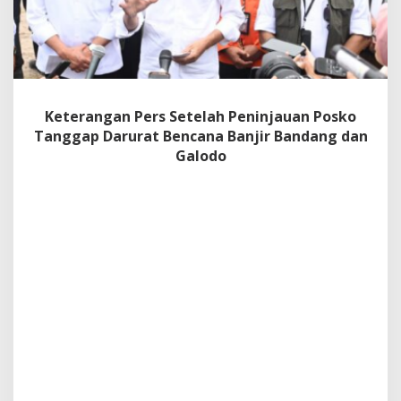
l
a
h
P
e
n
i
Keterangan Pers Setelah Peninjauan Posko
n
Tanggap Darurat Bencana Banjir Bandang dan
j
a
Galodo
u
a
n
P
o
s
k
o
T
a
n
g
g
a
p