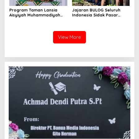
Program Taman Lansia
Jajaran BULOG Seluruh
Aisyiyah Muhammadiyah
Indonesia Sidak Pasar
Mengangkat Tema
Serentak Pastikan Stok dan
Pesantren Lansia
Harga Beras dan Minyakita
Stabil Selama Ramadhan
dan Lebaran 2026
View More