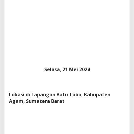
n
g
d
a
n
G
a
l
o
d
o
Selasa, 21 Mei 2024
Lokasi di Lapangan Batu Taba, Kabupaten
Agam, Sumatera Barat