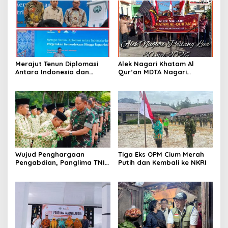
Merajut Tenun Diplomasi
Alek Nagari Khatam Al
Antara Indonesia dan
Qur’an MDTA Nagari
Belanda
Padang Lua
Wujud Penghargaan
Tiga Eks OPM Cium Merah
Pengabdian, Panglima TNI
Putih dan Kembali ke NKRI
Berangkatkan Umroh
Ratusan Prajurit dan ASN
TNI