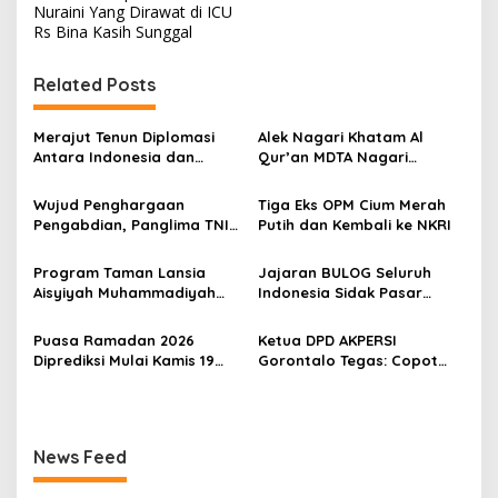
i
Nuraini Yang Dirawat di ICU
Rs Bina Kasih Sunggal
g
a
Related Posts
s
i
Merajut Tenun Diplomasi
Alek Nagari Khatam Al
p
Antara Indonesia dan
Qur’an MDTA Nagari
Belanda
Padang Lua
o
Wujud Penghargaan
Tiga Eks OPM Cium Merah
s
Pengabdian, Panglima TNI
Putih dan Kembali ke NKRI
Berangkatkan Umroh
Ratusan Prajurit dan ASN
Program Taman Lansia
Jajaran BULOG Seluruh
TNI
Aisyiyah Muhammadiyah
Indonesia Sidak Pasar
Mengangkat Tema
Serentak Pastikan Stok dan
Pesantren Lansia
Harga Beras dan Minyakita
Puasa Ramadan 2026
Ketua DPD AKPERSI
Stabil Selama Ramadhan
Diprediksi Mulai Kamis 19
Gorontalo Tegas: Copot
dan Lebaran 2026
Februari, Hilal Belum
Kapolres Jika Penertiban
Terlihat
PETI Tebang Pilih
News Feed