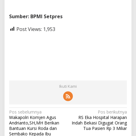
Sumber: BPMI Setpres
Post Views:
1,953
Ikuti Kami
N
Pos sebelumnya
Pos berikutnya
Wakapolri Komjen Agus
RS Eka Hospital Harapan
a
Andrianto,SH,MH Berikan
Indah Bekasi Digugat Orang
v
Bantuan Kursi Roda dan
Tua Pasien Rp 3 Miliar
Sembako Kepada Ibu