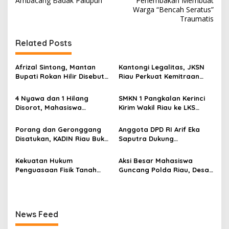
Ambacang Badak Palupuh
Penembakan Membuat
i
Warga “Bencah Seratus”
Traumatis
g
a
Related Posts
s
i
Afrizal Sintong, Mantan
Kantongi Legalitas, JKSN
p
Bupati Rokan Hilir Disebut
Riau Perkuat Kemitraan
di Persidangan, Putusan
dengan Kesbangpol Demi
o
Diterima Kejati, GMPR
Ketahanan Bangsa
4 Nyawa dan 1 Hilang
SMKN 1 Pangkalan Kerinci
Desak Usut Dividen Rp331,7
s
Disorot, Mahasiswa
Kirim Wakil Riau ke LKS
Miliar
Siapkan Aksi Jilid II di
Nasional 2026
Pelindo
Porang dan Geronggang
Anggota DPD RI Arif Eka
Disatukan, KADIN Riau Buka
Saputra Dukung
Jalan Ekonomi Baru
Pelaksanaan TEDxMAN Two
Bengkalis
Pekanbaru Youth
Kekuatan Hukum
Aksi Besar Mahasiswa
Penguasaan Fisik Tanah
Guncang Polda Riau, Desak
Kembali Menjadi Sorotan
Usut Tuntas Dugaan
Tajam di Marpoyan Damai
Kelalaian PT KIMI
News Feed