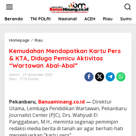
L
e
w
a
Beranda
TNI POLRI
Nasional
ACEH
Riau
Sumate
t
i
k
Homepage
/
Riau
K
e
e
k
Kemudahan Mendapatkan Kartu Pers
m
o
u
n
& KTA, Diduga Pemicu Aktivitas
d
t
“Wartawan Abal-Abal”
a
e
h
n
Admin
25 November 2023
a
Riau
2774 Dilihat
n
M
e
n
Pekanbaru,
Banuaminang.co.id
—
Direktur
d
Utama, Lembaga Pendidikan Wartawan, Pekanbaru
a
Journalist Center (PJC), Drs. Wahyudi El
p
Panggabean, M.H., meminta segenap pemimpin
a
t
redaksi media berita di tanah air agar berhati-hati
k
mengeluarkan “kartu pers”.