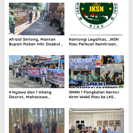
Afrizal Sintong, Mantan
Kantongi Legalitas, JKSN
Bupati Rokan Hilir Disebut
Riau Perkuat Kemitraan
di Persidangan, Putusan
dengan Kesbangpol Demi
Diterima Kejati, GMPR
Ketahanan Bangsa
Desak Usut Dividen Rp331,7
Miliar
4 Nyawa dan 1 Hilang
SMKN 1 Pangkalan Kerinci
Disorot, Mahasiswa
Kirim Wakil Riau ke LKS
Siapkan Aksi Jilid II di
Nasional 2026
Pelindo