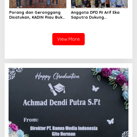
Porang dan Geronggang
Anggota DPD RI Arif Eka
Disatukan, KADIN Riau Buka
Saputra Dukung
Jalan Ekonomi Baru
Pelaksanaan TEDxMAN Two
Bengkalis
Pekanbaru Youth
View More