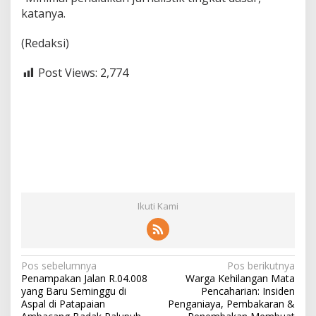
katanya.
(Redaksi)
Post Views:
2,774
Ikuti Kami
N
Pos sebelumnya
Pos berikutnya
Penampakan Jalan R.04.008
Warga Kehilangan Mata
a
yang Baru Seminggu di
Pencaharian: Insiden
v
Aspal di Patapaian
Penganiaya, Pembakaran &