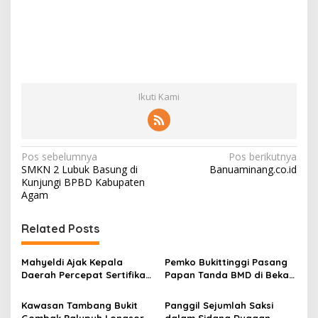
Ikuti Kami
N
Pos sebelumnya
Pos berikutnya
SMKN 2 Lubuk Basung di
Banuaminang.co.id
a
Kunjungi BPBD Kabupaten
v
Agam
i
Related Posts
g
a
Mahyeldi Ajak Kepala
Pemko Bukittinggi Pasang
s
Daerah Percepat Sertifikasi
Papan Tanda BMD di Bekas
Halal, Bidik Sumbar Jadi
TPA Gadut
i
Pusat Ekosistem Halal
Kawasan Tambang Bukit
Panggil Sejumlah Saksi
Nasional
Gombak Palupuh Longsor
dalam Sidang Dugaan