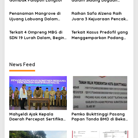
p
Kasus LGBT dengan
o
Terdakwa Haji DS
Penanaman Mangrove di
Raihan Safa Alzena Raih
s
Ujuang Labuang Dalam
Juara 3 Kejuaraan Pencak
Rangka Hari Mangrove
Silat Tingkat Pelajar Se-
Sedunia
Sumatera Barat
Terkait 4 Ompreng MBG di
Terkait Kasus Predofil yang
SDN 19 Lurah Dalam, Begini
Menggemparkan Padang
Kronologisnya
Luar, Tujuh Saksi Hadiri
Panggilan Kejaksaan
Pengadilan Negeri Lubuk
Basung
News Feed
Mahyeldi Ajak Kepala
Pemko Bukittinggi Pasang
Daerah Percepat Sertifikasi
Papan Tanda BMD di Bekas
Halal, Bidik Sumbar Jadi
TPA Gadut
Pusat Ekosistem Halal
Nasional