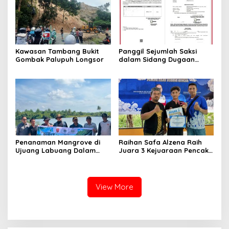
Kawasan Tambang Bukit
Panggil Sejumlah Saksi
Gombak Palupuh Longsor
dalam Sidang Dugaan
Kasus LGBT dengan
Terdakwa Haji DS
Penanaman Mangrove di
Raihan Safa Alzena Raih
Ujuang Labuang Dalam
Juara 3 Kejuaraan Pencak
Rangka Hari Mangrove
Silat Tingkat Pelajar Se-
Sedunia
Sumatera Barat
View More