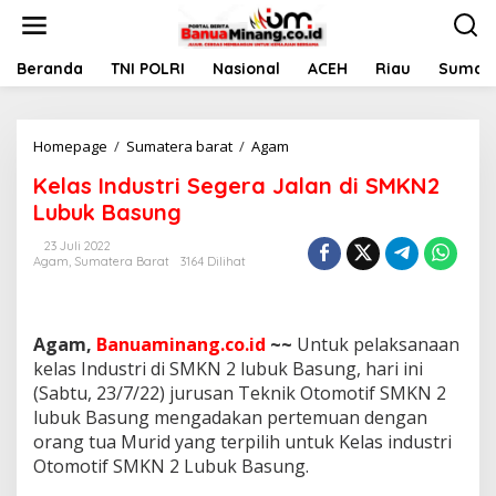
L
e
w
a
Beranda
TNI POLRI
Nasional
ACEH
Riau
Sumate
t
i
k
Homepage
/
Sumatera barat
/
Agam
K
e
e
k
Kelas Industri Segera Jalan di SMKN2
l
o
a
n
Lubuk Basung
s
t
I
e
23 Juli 2022
Agam
,
Sumatera Barat
3164 Dilihat
n
n
d
u
s
Agam,
Banuaminang.co.id
~~
Untuk pelaksanaan
t
r
kelas Industri di SMKN 2 lubuk Basung, hari ini
i
(Sabtu, 23/7/22) jurusan Teknik Otomotif SMKN 2
S
lubuk Basung mengadakan pertemuan dengan
e
orang tua Murid yang terpilih untuk Kelas industri
g
Otomotif SMKN 2 Lubuk Basung.
e
r