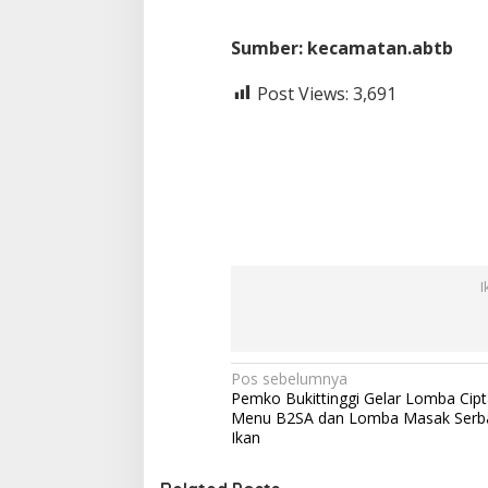
Sumber: kecamatan.abtb
Post Views:
3,691
I
N
Pos sebelumnya
Pemko Bukittinggi Gelar Lomba Cipt
a
Menu B2SA dan Lomba Masak Serb
v
Ikan
i