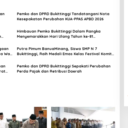
aan
Pemko dan DPRD Bukittinggi Tandatangani Nota
Kesepakatan Perubahan KUA-PPAS APBD 2026
Himbauan Pemko Bukittinggi Dalam Rangka
n
Menyemarakkan Hari Ulang Tahun ke-81
Kemerdekaan Republik Indonesia
gaan
Putra Pimum BanuaMinang, Siswa SMP N 7
a Wali
Bukittinggi, Raih Medali Emas Kelas Festival Komite
Pemula Berat 40 Kg dalam Kejuaraan Karate Jam
Gadang Inkanas Bukittinggi
aan
Pemko dan DPRD Bukittinggi Sepakati Perubahan
rat
Perda Pajak dan Retribusi Daerah