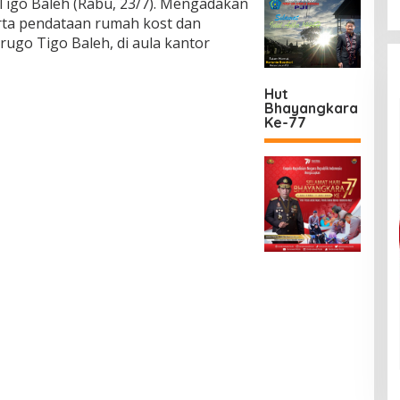
igo Baleh (Rabu, 23/7). Mengadakan
rta pendataan rumah kost dan
ugo Tigo Baleh, di aula kantor
Hut
Bhayangkara
Ke-77