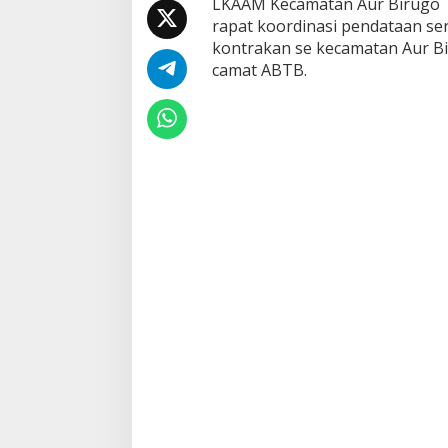
LKAAM Kecamatan Aur Birugo T
t
rapat koordinasi pendataan se
e
r
kontrakan se kecamatan Aur Bir
t
camat ABTB.
i
b
a
n
U
m
u
m