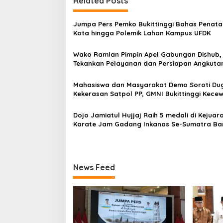
Related Posts
g
a
Jumpa Pers Pemko Bukittinggi Bahas Penat
s
Kota hingga Polemik Lahan Kampus UFDK
i
Wako Ramlan Pimpin Apel Gabungan Dishub,
p
Tekankan Pelayanan dan Persiapan Angkuta
Gratis Pelajar
o
Mahasiswa dan Masyarakat Demo Soroti Du
s
Kekerasan Satpol PP, GMNI Bukittinggi Kecew
Kota dan DPRD Tak Hadir Temui Massa Aksi
Dojo Jamiatul Hujjaj Raih 5 medali di Kejuar
Karate Jam Gadang Inkanas Se-Sumatra Ba
2026
News Feed