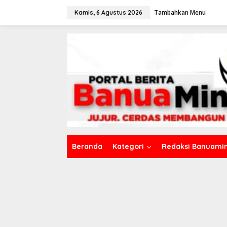
L
Tambahkan Menu
e
Kamis, 6 Agustus 2026
w
a
t
i
k
e
k
o
n
t
e
n
Beranda
Kategori
Redaksi Banuamin