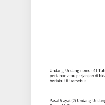
e
s
a
r
,
S
i
m
a
k
B
e
r
i
t
a
n
Undang-Undang nomor 41 Tahu
y
perizinan atau perjanjian di 
a
berlaku UU tersebut.
Pasal 5 ayat (2) Undang-Undan