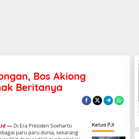
ongan, Bos Akiong
mak Beritanya
Ketua PJI
id
—
Di Era Presiden Soeharto
bagai paru paru dunia, sekarang