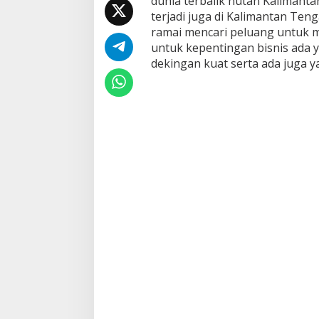
dunia terbalik hutan Kalimantan 
o
terjadi juga di Kalimantan Ten
l
ramai mencari peluang untuk 
o
n
untuk kepentingan bisnis ada 
g
dekingan kuat serta ada juga ya
a
n
,
B
o
s
A
k
i
o
n
g
P
e
m
o
d
a
l
B