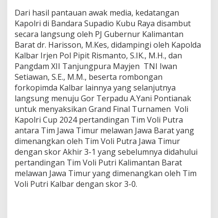
a
Dari hasil pantauan awak media, kedatangan
y
Kapolri di Bandara Supadio Kubu Raya disambut
a
secara langsung oleh PJ Gubernur Kalimantan
k
M
Barat dr. Harisson, M.Kes, didampingi oleh Kapolda
i
Kalbar Irjen Pol Pipit Rismanto, S.IK., M.H., dan
n
Pangdam XII Tanjungpura Mayjen TNI Iwan
u
Setiawan, S.E., M.M., beserta rombongan
m
d
forkopimda Kalbar lainnya yang selanjutnya
i
langsung menuju Gor Terpadu A.Yani Pontianak
K
untuk menyaksikan Grand Final Turnamen Voli
a
Kapolri Cup 2024 pertandingan Tim Voli Putra
l
antara Tim Jawa Timur melawan Jawa Barat yang
i
m
dimenangkan oleh Tim Voli Putra Jawa Timur
a
dengan skor Akhir 3-1 yang sebelumnya didahului
n
pertandingan Tim Voli Putri Kalimantan Barat
t
melawan Jawa Timur yang dimenangkan oleh Tim
a
n
Voli Putri Kalbar dengan skor 3-0.
B
a
r
a