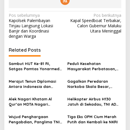
N
Pos sebelumnya
Pos berikutnya
Kapolsek Palembayan
Kapal Speedboat Terbakar,
a
Tinjau Langsung Lokasi
Calon Gubernur Maluku
v
Banjir dan Koordinasi
Utara Meninggal
dengan Warga
i
g
Related Posts
a
s
Sambut HUT Ke-81 RI,
Peduli Kesehatan
Satgas Pamtas Yonarmed
Masyarakat Perbatasan,
i
13/Nanggala Bersama
Pos Mentari Satgas Pamtas
p
Warga Badau Kibarkan
Yonarmed 13/Nanggala
Merajut Tenun Diplomasi
Gagalkan Peredaran
Merah Putih Sepanjang 4
Gelar Pelayanan Medis
Antara Indonesia dan
Narkoba Skala Besar,
o
KM di Jalan Raya
Door-to-Door di Desa
Belanda
Kodam XII/Tpr Amankan
Perbatasan
Badau
s
21,4 Kg Sabu dan Serahkan
Alek Nagari Khatam Al
Helikopter Airbus H130
WNA Malaysia ke BNNP
Qur’an MDTA Nagari
Jatuh di Sekadau, TNI AD
Kalbar
Padang Lua
Kerahkan 209 Personel
untuk Pencarian dan
Wujud Penghargaan
Tiga Eks OPM Cium Merah
Evakuasi
Pengabdian, Panglima TNI
Putih dan Kembali ke NKRI
Berangkatkan Umroh