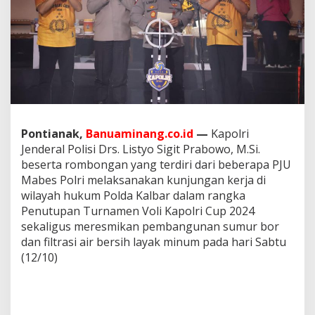
n
g
T
u
r
n
a
m
e
n
Pontianak,
Banuaminang.co.id
—
Kapolri
B
o
Jenderal Polisi Drs. Listyo Sigit Prabowo, M.Si.
l
beserta rombongan yang terdiri dari beberapa PJU
a
Mabes Polri melaksanakan kunjungan kerja di
V
wilayah hukum Polda Kalbar dalam rangka
o
l
Penutupan Turnamen Voli Kapolri Cup 2024
i
sekaligus meresmikan pembangunan sumur bor
S
dan filtrasi air bersih layak minum pada hari Sabtu
e
(12/10)
k
a
l
i
g