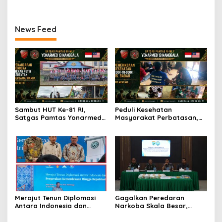
Ratusan Prajurit dan ASN
TNI
News Feed
Sambut HUT Ke-81 RI,
Peduli Kesehatan
Satgas Pamtas Yonarmed
Masyarakat Perbatasan,
13/Nanggala Bersama
Pos Mentari Satgas Pamtas
Warga Badau Kibarkan
Yonarmed 13/Nanggala
Merah Putih Sepanjang 4
Gelar Pelayanan Medis
KM di Jalan Raya
Door-to-Door di Desa
Perbatasan
Badau
Merajut Tenun Diplomasi
Gagalkan Peredaran
Antara Indonesia dan
Narkoba Skala Besar,
Belanda
Kodam XII/Tpr Amankan
21,4 Kg Sabu dan Serahkan