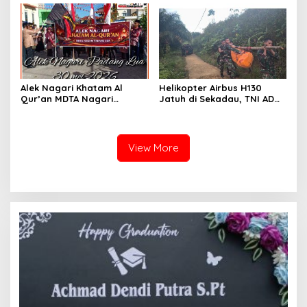
WNA Malaysia ke BNNP
Kalbar
Alek Nagari Khatam Al
Helikopter Airbus H130
Qur’an MDTA Nagari
Jatuh di Sekadau, TNI AD
Padang Lua
Kerahkan 209 Personel
untuk Pencarian dan
Evakuasi
View More