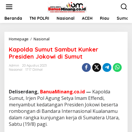
L
e
w
a
Beranda
TNI POLRI
Nasional
ACEH
Riau
Sumate
t
i
k
Homepage
/
Nasional
K
e
a
k
Kapolda Sumut Sambut Kunker
p
o
o
n
Presiden Jokowi di Sumut
l
t
d
e
Admin
20 Agustus 2023
Nasional
1717 Dilihat
a
n
S
u
m
Deliserdang,
BanuaMinang.co.id
—
Kapolda
u
t
Sumut, Irjen Pol Agung Setya Imam Effendi,
S
menyambut kedatangan Presiden Jokowi beserta
a
rombongan di Bandara Internasional Kualanamu
m
dalam rangka kunjungan kerja di Sumatera Utara,
b
Sabtu (19/8) pagi.
u
t