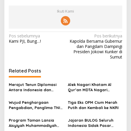
Ikuti Kami
N
Pos sebelumnya
Pos berikutnya
Kami PJI, Bung…!
Kapolda Bersama Gubernur
a
dan Pangdam Dampingi
v
Presiden Jokowi Kunker di
Sumut
i
g
Related Posts
a
s
Merajut Tenun Diplomasi
Alek Nagari Khatam Al
Antara Indonesia dan
Qur’an MDTA Nagari
i
Belanda
Padang Lua
p
Wujud Penghargaan
Tiga Eks OPM Cium Merah
Pengabdian, Panglima TNI
Putih dan Kembali ke NKRI
o
Berangkatkan Umroh
s
Ratusan Prajurit dan ASN
Program Taman Lansia
Jajaran BULOG Seluruh
TNI
Aisyiyah Muhammadiyah
Indonesia Sidak Pasar
Mengangkat Tema
Serentak Pastikan Stok dan