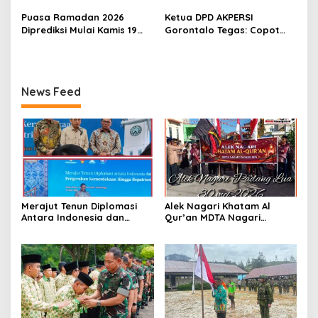
Pesantren Lansia
Harga Beras dan Minyakita
Puasa Ramadan 2026
Ketua DPD AKPERSI
Stabil Selama Ramadhan
Diprediksi Mulai Kamis 19
Gorontalo Tegas: Copot
dan Lebaran 2026
Februari, Hilal Belum
Kapolres Jika Penertiban
Terlihat
PETI Tebang Pilih
News Feed
Merajut Tenun Diplomasi
Alek Nagari Khatam Al
Antara Indonesia dan
Qur’an MDTA Nagari
Belanda
Padang Lua