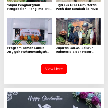
Wujud Penghargaan
Tiga Eks OPM Cium Merah
Pengabdian, Panglima TNI
Putih dan Kembali ke NKRI
Berangkatkan Umroh
Ratusan Prajurit dan ASN
TNI
Program Taman Lansia
Jajaran BULOG Seluruh
Aisyiyah Muhammadiyah
Indonesia Sidak Pasar
Mengangkat Tema
Serentak Pastikan Stok dan
Pesantren Lansia
Harga Beras dan Minyakita
Stabil Selama Ramadhan
dan Lebaran 2026
View More