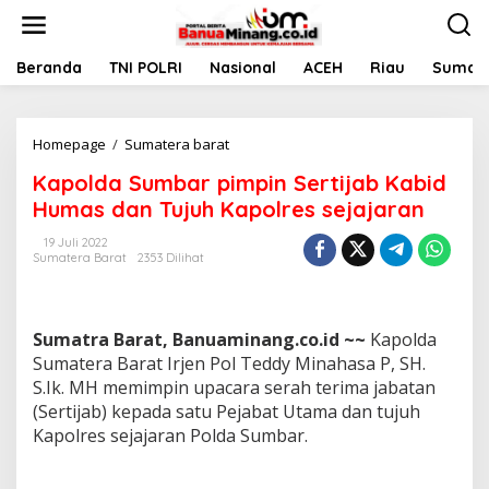
L
e
w
a
Beranda
TNI POLRI
Nasional
ACEH
Riau
Sumate
t
i
k
Homepage
/
Sumatera barat
K
e
a
k
Kapolda Sumbar pimpin Sertijab Kabid
p
o
o
n
Humas dan Tujuh Kapolres sejajaran
l
t
d
e
19 Juli 2022
Sumatera Barat
2353 Dilihat
a
n
S
u
m
Sumatra Barat, Banuaminang.co.id ~~
Kapolda
b
a
Sumatera Barat Irjen Pol Teddy Minahasa P, SH.
r
S.Ik. MH memimpin upacara serah terima jabatan
p
(Sertijab) kepada satu Pejabat Utama dan tujuh
i
Kapolres sejajaran Polda Sumbar.
m
p
i