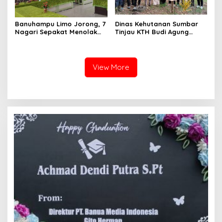
Banuhampu Limo Jorong, 7
Dinas Kehutanan Sumbar
Nagari Sepakat Menolak
Tinjau KTH Budi Agung
Tol Melewati Banuhampu
Lestari Dalam Kesiapan
Menerima Bantuan
View More