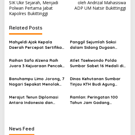
a
SIK Ukir Sejarah, Menjadi
oleh Andrizal Mahasiswa
v
Polwan Pertama Jabat
ADP UM Natsir Bukittinggi
Kapolres Bukittinggi
i
g
Related Posts
a
s
Mahyeldi Ajak Kepala
Panggil Sejumlah Saksi
Daerah Percepat Sertifikasi
dalam Sidang Dugaan
i
Halal, Bidik Sumbar Jadi
Kasus LGBT dengan
p
Pusat Ekosistem Halal
Terdakwa Haji DS
Raihan Safa Alzena Raih
Atlet Taekwondo Polda
Nasional
Juara 3 Kejuaraan Pencak
Sumbar Sabet 16 Medali di
o
Silat Tingkat Pelajar Se-
Kapolri Cup 2026
s
Sumatera Barat
Banuhampu Limo Jorong, 7
Dinas Kehutanan Sumbar
Nagari Sepakat Menolak
Tinjau KTH Budi Agung
Tol Melewati Banuhampu
Lestari Dalam Kesiapan
Menerima Bantuan
Merajut Tenun Diplomasi
Ramlan: Peringatan 100
Antara Indonesia dan
Tahun Jam Gadang
Belanda
Momentum Memperkuat
Identitas Bukittinggi
sebagai Kota Perjuangan,
Kota Sejarah, dan Pusat
News Feed
Kebudayaan