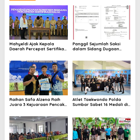
Mahyeldi Ajak Kepala
Panggil Sejumlah Saksi
Daerah Percepat Sertifikasi
dalam Sidang Dugaan
Halal, Bidik Sumbar Jadi
Kasus LGBT dengan
Pusat Ekosistem Halal
Terdakwa Haji DS
Nasional
Raihan Safa Alzena Raih
Atlet Taekwondo Polda
Juara 3 Kejuaraan Pencak
Sumbar Sabet 16 Medali di
Silat Tingkat Pelajar Se-
Kapolri Cup 2026
Sumatera Barat