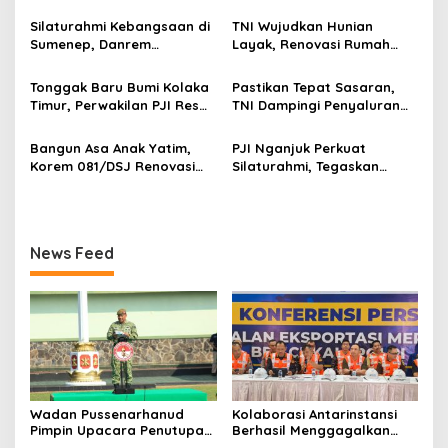
Diklat Bela Negara SPPI
Upaya Ekspor Ilegal Sekitar
p
KDKMP Tahun 2026 di
3,4 Ton Merkuri Cair
Silaturahmi Kebangsaan di
TNI Wujudkan Hunian
Pusdikarhanud
Sumenep, Danrem
Layak, Renovasi Rumah
o
084/Bhaskara Jaya Ajak
Warga Terus Dikebut
s
Semua Elemen Bersatu
Tonggak Baru Bumi Kolaka
Pastikan Tepat Sasaran,
Bangun Madura
Timur, Perwakilan PJI Resmi
TNI Dampingi Penyaluran
Ditetapkan
Pupuk bagi Petani
Bangun Asa Anak Yatim,
PJI Nganjuk Perkuat
Korem 081/DSJ Renovasi
Silaturahmi, Tegaskan
Panti Asuhan Kanzul Huda
Peran Pers
News Feed
Wadan Pussenarhanud
Kolaborasi Antarinstansi
Pimpin Upacara Penutupan
Berhasil Menggagalkan
Diklat Bela Negara SPPI
Upaya Ekspor Ilegal Sekitar