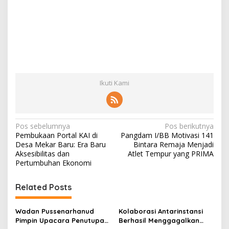
Ikuti Kami
N
Pos sebelumnya
Pos berikutnya
Pembukaan Portal KAI di
Pangdam I/BB Motivasi 141
a
Desa Mekar Baru: Era Baru
Bintara Remaja Menjadi
v
Aksesibilitas dan
Atlet Tempur yang PRIMA
Pertumbuhan Ekonomi
i
g
Related Posts
a
s
Wadan Pussenarhanud
Kolaborasi Antarinstansi
Pimpin Upacara Penutupan
Berhasil Menggagalkan
i