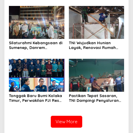
KDKMP Tahun 2026 di
3,4 Ton Merkuri Cair
Pusdikarhanud
Silaturahmi Kebangsaan di
TNI Wujudkan Hunian
Sumenep, Danrem
Layak, Renovasi Rumah
084/Bhaskara Jaya Ajak
Warga Terus Dikebut
Semua Elemen Bersatu
Bangun Madura
Tonggak Baru Bumi Kolaka
Pastikan Tepat Sasaran,
Timur, Perwakilan PJI Resmi
TNI Dampingi Penyaluran
Ditetapkan
Pupuk bagi Petani
View More