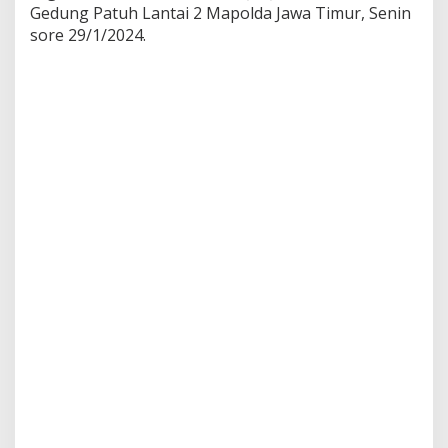
d
Gedung Patuh Lantai 2 Mapolda Jawa Timur, Senin
a
sore 29/1/2024.
n
O
r
g
a
n
i
s
a
s
i
W
a
r
t
a
w
a
n
D
e
k
l