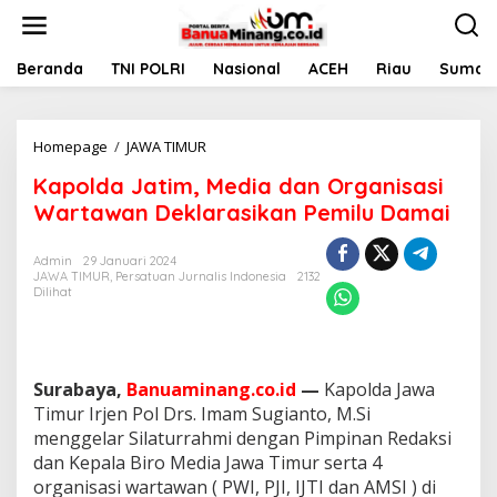
L
e
w
a
Beranda
TNI POLRI
Nasional
ACEH
Riau
Sumate
t
i
k
Homepage
/
JAWA TIMUR
K
e
a
k
Kapolda Jatim, Media dan Organisasi
p
o
o
n
Wartawan Deklarasikan Pemilu Damai
l
t
d
e
Admin
29 Januari 2024
a
n
JAWA TIMUR
,
Persatuan Jurnalis Indonesia
2132
J
Dilihat
a
t
i
m
,
Surabaya,
Banuaminang.co.id
—
Kapolda Jawa
M
Timur Irjen Pol Drs. Imam Sugianto, M.Si
e
menggelar Silaturrahmi dengan Pimpinan Redaksi
d
dan Kepala Biro Media Jawa Timur serta 4
i
organisasi wartawan ( PWI, PJI, IJTI dan AMSI ) di
a