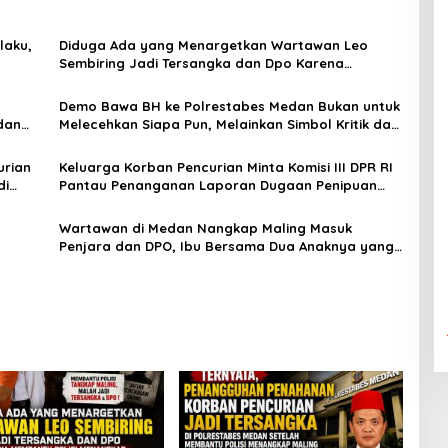
laku,
Diduga Ada yang Menargetkan Wartawan Leo
Sembiring Jadi Tersangka dan Dpo Karena
stice
Membantu Polisi Menangkap Maling di Toko Usaha
Keluarganya
Demo Bawa BH ke Polrestabes Medan Bukan untuk
dan
Melecehkan Siapa Pun, Melainkan Simbol Kritik dan
Atas
Rasa Kecewa Lambatnya Penanganan Pekara di
Polrestabes Medan
urian
Keluarga Korban Pencurian Minta Komisi III DPR RI
di
Pantau Penanganan Laporan Dugaan Penipuan
abowo
Bermodus Surat Perdamaian dan Dugaan Fitnah
Terkait Tuduhan Pemerasan Rp250 Juta
Wartawan di Medan Nangkap Maling Masuk
Penjara dan DPO, Ibu Bersama Dua Anaknya yang
an
Masih Kecil Minta Tolong Prabowo Subianto dan
DPR RI