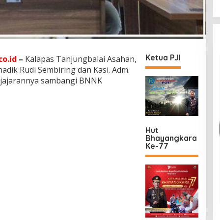
Ketua PJI
o.id
–
Kalapas Tanjungbalai Asahan,
nadik Rudi Sembiring dan Kasi. Adm.
a jajarannya sambangi BNNK
Hut
Bhayangkara
Ke-77