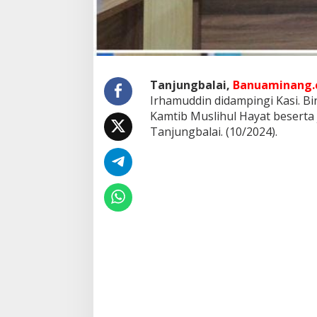
h
m
i
k
e
B
N
Tanjungbalai,
Banuaminang.c
N
Irhamuddin didampingi Kasi. Bi
K
Kamtib Muslihul Hayat besert
T
Tanjungbalai. (10/2024).
a
n
j
u
n
g
b
a
l
a
i