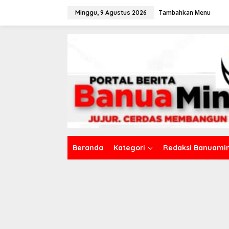
L
Tambahkan Menu
e
Minggu, 9 Agustus 2026
w
a
t
i
k
e
k
o
n
t
e
n
Beranda
Kategori
Redaksi Banuamin