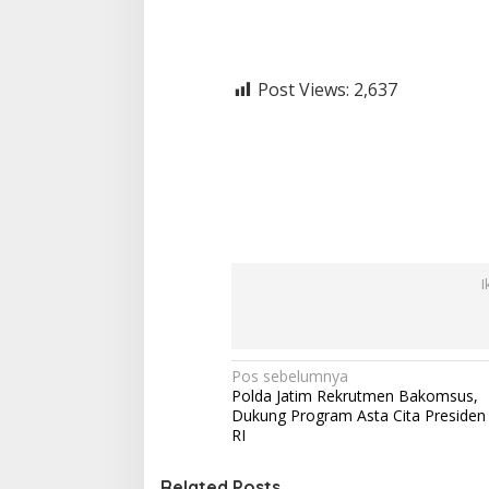
Post Views:
2,637
I
N
Pos sebelumnya
Polda Jatim Rekrutmen Bakomsus,
a
Dukung Program Asta Cita Presiden
v
RI
i
Related Posts