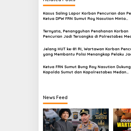
g
a
Kasus Saling Lapor Korban Pencurian dan Pe
s
Ketua DPW FRN Sumut Roy Nasution Minta
Kapolrestabes Medan Tempuh Restorative Ju
i
agar Konflik Tak Berlarut-larut
Ternyata, Penangguhan Penahanan Korban
p
Pencurian Jadi Tersangka di Polrestabes Me
Setelah Membantu Polisi Menangkap Maling 
o
Atensi Ketua Komisi III DPR RI Bapak
Jelang HUT ke-81 RI, Wartawan Korban Penc
s
Habiburokhman
yang Membantu Polisi Menangkap Pelaku Ja
Tersangka Berharap Perhatian Presiden Pr
Ketua FRN Sumut Bung Roy Nasution Dukung
Kapolda Sumut dan Kapolrestabes Medan
Tangkap Terlapor Kasus Dugaan Penipuan d
Fitnah
News Feed