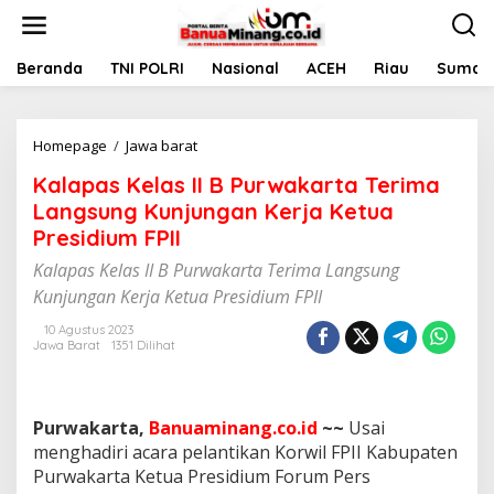
L
e
w
a
Beranda
TNI POLRI
Nasional
ACEH
Riau
Sumate
t
i
k
Homepage
/
Jawa barat
K
e
a
k
Kalapas Kelas II B Purwakarta Terima
l
o
a
n
Langsung Kunjungan Kerja Ketua
p
t
Presidium FPII
a
e
s
n
Kalapas Kelas II B Purwakarta Terima Langsung
K
Kunjungan Kerja Ketua Presidium FPII
e
l
10 Agustus 2023
a
Jawa Barat
1351 Dilihat
s
I
I
B
Purwakarta,
Banuaminang.co.id
~~
Usai
P
menghadiri acara pelantikan Korwil FPII Kabupaten
u
Purwakarta Ketua Presidium Forum Pers
r