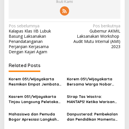
Ikuti Kami
N
Pos sebelumnya
Pos berikutnya
Kalapas Klas IIB Lubuk
Gubernur AKMIL
a
Basung Laksanakan
Laksanakan Workshop
v
Penandatanganan
Audit Mutu Internal (AMI)
Perjanjian Kerjasama
2023
i
Dengan Kajari Agam
g
Related Posts
a
s
Korem 051/Wijayakarta
Korem 051/Wijayakarta
i
Resmikan Empat Jembatan
Bersama Warga Nobar
p
Armco, Wujud Nyata Asta
Piala Dunia 2026 di
Cita Presiden RI Kepada
Pangkalan Ojek Jababeka
Kasrem 051/Wijayakarta
Strap Tas Wastra:
o
Masyarakat Indonesia
Tinjau Langsung Peletakan
MANTAPS! Ketika Warisan
s
Batu Pertama Jembatan
Leluhur Jadi Tren Fashion
Merah Putih di Pebayuran
Paling Diburu Tahun 2026
Mahasiswa dan Pemuda
Danpusterad: Pembekalan
Bogor Apresiasi Langkah
dan Pendidikan Momentum
Tegas TNI: Wujud
Penting dalam Perjalanan