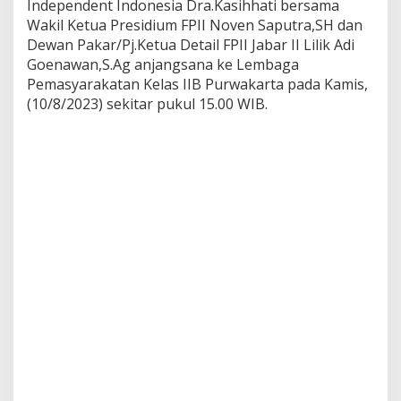
Independent Indonesia Dra.Kasihhati bersama
w
Wakil Ketua Presidium FPII Noven Saputra,SH dan
a
k
Dewan Pakar/Pj.Ketua Detail FPII Jabar II Lilik Adi
a
Goenawan,S.Ag anjangsana ke Lembaga
r
Pemasyarakatan Kelas IIB Purwakarta pada Kamis,
t
(10/8/2023) sekitar pukul 15.00 WIB.
a
T
e
r
i
m
a
L
a
n
g
s
u
n
g
K
u
n
j