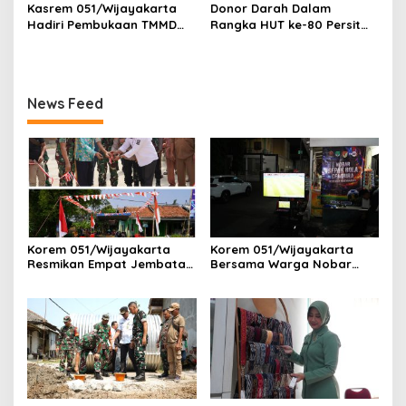
Pertanggungjawaban dan
Karier
Kasrem 051/Wijayakarta
Donor Darah Dalam
Marwah Institusi
Hadiri Pembukaan TMMD
Rangka HUT ke-80 Persit
ke-127 TA 2026 di Kota
Kartika Chandra Kirana
Depok
News Feed
Korem 051/Wijayakarta
Korem 051/Wijayakarta
Resmikan Empat Jembatan
Bersama Warga Nobar
Armco, Wujud Nyata Asta
Piala Dunia 2026 di
Cita Presiden RI Kepada
Pangkalan Ojek Jababeka
Masyarakat Indonesia