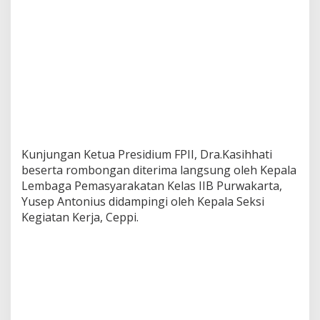
P
I
I
Kunjungan Ketua Presidium FPII, Dra.Kasihhati
beserta rombongan diterima langsung oleh Kepala
Lembaga Pemasyarakatan Kelas IIB Purwakarta,
Yusep Antonius didampingi oleh Kepala Seksi
Kegiatan Kerja, Ceppi.