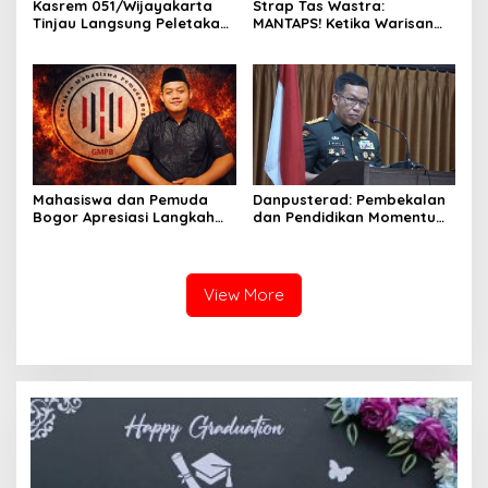
Kasrem 051/Wijayakarta
Strap Tas Wastra:
Tinjau Langsung Peletakan
MANTAPS! Ketika Warisan
Batu Pertama Jembatan
Leluhur Jadi Tren Fashion
Merah Putih di Pebayuran
Paling Diburu Tahun 2026
Mahasiswa dan Pemuda
Danpusterad: Pembekalan
Bogor Apresiasi Langkah
dan Pendidikan Momentum
Tegas TNI: Wujud
Penting dalam Perjalanan
Pertanggungjawaban dan
Karier
Marwah Institusi
View More