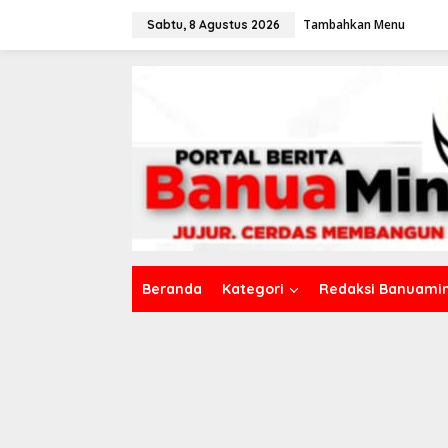
L
Tambahkan Menu
e
Sabtu, 8 Agustus 2026
w
a
t
i
k
e
k
o
n
t
e
n
Beranda
Kategori
Redaksi Banuamin