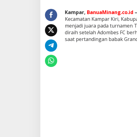
2
5
Kampar,
BanuaMinang.co.id
Kecamatan Kampar Kiri, Kabupa
menjadi juara pada turnamen Tu
diraih setelah Adombes FC ber
saat pertandingan babak Grand 