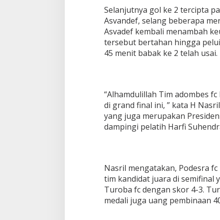
Selanjutnya gol ke 2 tercipta pa
Asvandef, selang beberapa meni
Asvadef kembali menambah keun
tersebut bertahan hingga pelui
45 menit babak ke 2 telah usai.
“Alhamdulillah Tim adombes fc
di grand final ini, ” kata H Nas
yang juga merupakan Presiden s
dampingi pelatih Harfi Suhendr
Nasril mengatakan, Podesra fc
tim kandidat juara di semifinal
Turoba fc dengan skor 4-3. Tu
medali juga uang pembinaan 40.