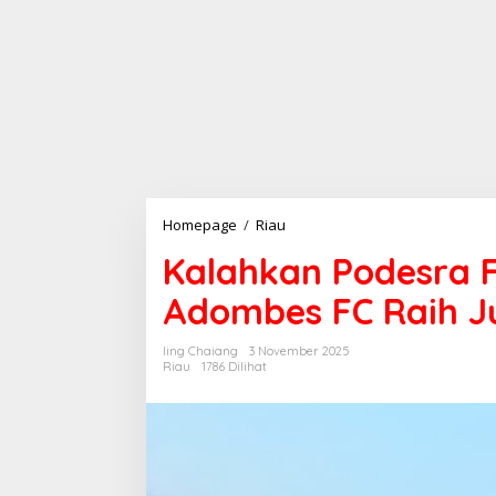
Homepage
/
Riau
K
a
Kalahkan Podesra F
l
a
Adombes FC Raih Ju
h
k
a
Iing Chaiang
3 November 2025
n
Riau
1786 Dilihat
P
o
d
e
s
r