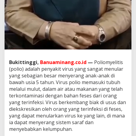
P
e
k
a
n
I
m
u
n
i
s
Bukittinggi,
Banuaminang.co.id
—
Poliomyelitis
a
(polio) adalah penyakit virus yang sangat menular
s
i
yang sebagian besar menyerang anak-anak di
N
bawah usia 5 tahun. Virus polio memasuki tubuh
a
melalui mulut, dalam air atau makanan yang telah
s
terkontaminasi dengan bahan feses dari orang
i
o
yang terinfeksi. Virus berkembang biak di usus dan
n
diekskresikan oleh orang yang terinfeksi di feses,
a
yang dapat menularkan virus ke yang lain, di mana
l
ia dapat menyerang sistem saraf dan
menyebabkan kelumpuhan.