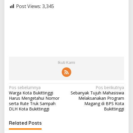
Post Views:
3,345
Ikuti Kami
N
Pos sebelumnya
Pos berikutnya
Warga Kota Bukittinggi
Sebanyak Tujuh Mahasiswa
a
Harus Mengetahui Nomor
Melaksanakan Program
v
serta Rute Truk Sampah
Magang di BPS Kota
DLH Kota Bukittinggi
Bukittinggi
i
g
Related Posts
a