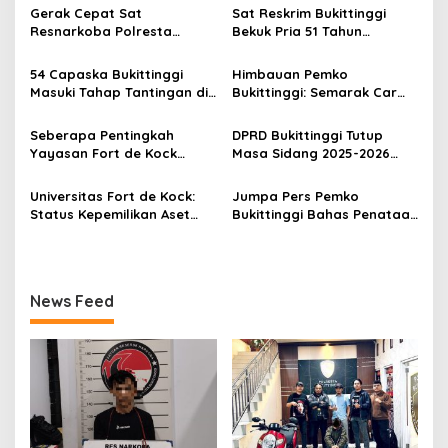
s
Gerak Cepat Sat
Sat Reskrim Bukittinggi
Resnarkoba Polresta
Bekuk Pria 51 Tahun
i
Bukittinggi, Enam Paket
Terduga Pencuri Honda
p
Sabu Berhasil Diamankan
Scoopy
54 Capaska Bukittinggi
Himbauan Pemko
Masuki Tahap Tantingan di
Bukittinggi: Semarak Car
o
Desa Bahagia
Free Day dalam Rangka
s
HUT ke I Komando Daerah
Seberapa Pentingkah
DPRD Bukittinggi Tutup
Militer (KODAM) XX/Tuanku
Yayasan Fort de Kock
Masa Sidang 2025-2026
Imam Bonjol
Mendongkrak
Dan Buka Masa Sidang
Perekonomian Masyarakat
2026-2027, Wako Ramlan
Universitas Fort de Kock:
Jumpa Pers Pemko
Jam Gadang?
Beri Apresiasi
Status Kepemilikan Aset
Bukittinggi Bahas Penataan
Tanah yang Sah Adalah
Kota hingga Polemik Lahan
Milik Yayasan Berdasarkan
Kampus UFDK
Putusan Mahkamah Agung
Nomor 2108/K/Pdt/2022
News Feed