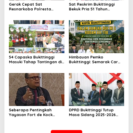
Gerak Cepat Sat
Sat Reskrim Bukittinggi
Resnarkoba Polresta
Bekuk Pria 51 Tahun
Bukittinggi, Enam Paket
Terduga Pencuri Honda
Sabu Berhasil Diamankan
Scoopy
54 Capaska Bukittinggi
Himbauan Pemko
Masuki Tahap Tantingan di
Bukittinggi: Semarak Car
Desa Bahagia
Free Day dalam Rangka
HUT ke I Komando Daerah
Militer (KODAM) XX/Tuanku
Imam Bonjol
Seberapa Pentingkah
DPRD Bukittinggi Tutup
Yayasan Fort de Kock
Masa Sidang 2025-2026
Mendongkrak
Dan Buka Masa Sidang
Perekonomian Masyarakat
2026-2027, Wako Ramlan
Jam Gadang?
Beri Apresiasi