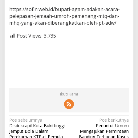
https://sofin.web.id/bupati-agam-adakan-acara-
pelepasan-jemaah-umroh-pemenang-mtq-dan-
mhq-yang-akan-diberangkatkan-oleh-pt-adw/
Post Views:
3,735
Ikuti Kami
N
Pos sebelumnya
Pos berikutnya
Disdukcapil Kota Bukittinggi
Penuntut Umum
a
Jemput Bola Dalam
Mengajukan Permintaan
Perekaman KTP-el Pemula
Banding Terhadap Kasus