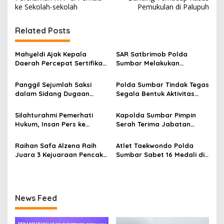
v
ke Sekolah-sekolah
Pemukulan di Palupuh
i
g
Related Posts
a
s
Mahyeldi Ajak Kepala
SAR Satbrimob Polda
Daerah Percepat Sertifikasi
Sumbar Melakukan
i
Halal, Bidik Sumbar Jadi
Evakuasi Tangani Banjir
p
Pusat Ekosistem Halal
Padang
Panggil Sejumlah Saksi
Polda Sumbar Tindak Tegas
Nasional
dalam Sidang Dugaan
Segala Bentuk Aktivitas
o
Kasus LGBT dengan
Penambangan Tanpa Izin
s
Terdakwa Haji DS
(PETI) yang Merusak
Silahturahmi Pemerhati
Kapolda Sumbar Pimpin
Lingkungan dan Merugikan
Hukum, Insan Pers ke
Serah Terima Jabatan
Negara
Mapolda Sumbar, Irjen
Pejabat Utama dan
Djati Wiyoto: Semua Sama
Kapolres Jajaran
Raihan Safa Alzena Raih
Atlet Taekwondo Polda
Dimata Hukum
Juara 3 Kejuaraan Pencak
Sumbar Sabet 16 Medali di
Silat Tingkat Pelajar Se-
Kapolri Cup 2026
Sumatera Barat
News Feed