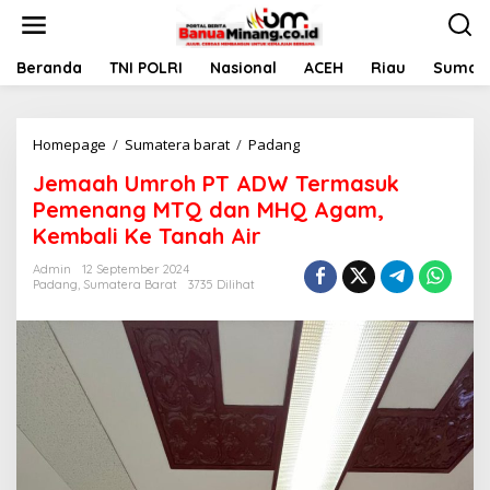
L
e
w
a
Beranda
TNI POLRI
Nasional
ACEH
Riau
Sumate
t
i
k
Homepage
/
Sumatera barat
/
Padang
J
e
e
k
Jemaah Umroh PT ADW Termasuk
m
o
a
n
Pemenang MTQ dan MHQ Agam,
a
t
Kembali Ke Tanah Air
h
e
U
n
Admin
12 September 2024
m
Padang
,
Sumatera Barat
3735 Dilihat
r
o
h
P
T
A
D
W
T
e