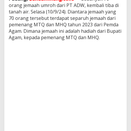
a
orang jemaah umroh dari PT ADW, kembali tiba di
m
tanah air. Selasa (10/9/24). Diantara jemaah yang
,
70 orang tersebut terdapat separuh jemaah dari
K
e
pemenang MTQ dan MHQ tahun 2023 dari Pemda
m
Agam. Dimana jemaah ini adalah hadiah dari Bupati
b
Agam, kepada pemenang MTQ dan MHQ.
a
l
i
K
e
T
a
n
a
h
A
i
r