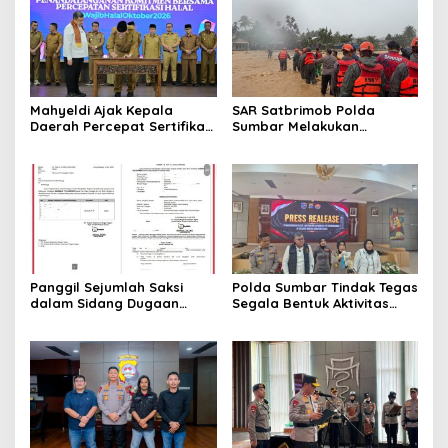
Mahyeldi Ajak Kepala
SAR Satbrimob Polda
Daerah Percepat Sertifikasi
Sumbar Melakukan
Halal, Bidik Sumbar Jadi
Evakuasi Tangani Banjir
Pusat Ekosistem Halal
Padang
Nasional
Panggil Sejumlah Saksi
Polda Sumbar Tindak Tegas
dalam Sidang Dugaan
Segala Bentuk Aktivitas
Kasus LGBT dengan
Penambangan Tanpa Izin
Terdakwa Haji DS
(PETI) yang Merusak
Lingkungan dan Merugikan
Negara