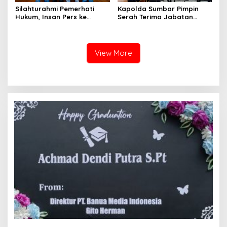
Silahturahmi Pemerhati
Kapolda Sumbar Pimpin
Hukum, Insan Pers ke
Serah Terima Jabatan
Mapolda Sumbar, Irjen
Pejabat Utama dan
Djati Wiyoto: Semua Sama
Kapolres Jajaran
Dimata Hukum
View More