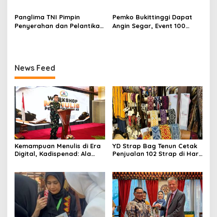
Gadang
Jabodetabek, Halalbihalal
Kepemimpinan dan
Bertajuk “Torang Samua
Adaptasi
Panglima TNI Pimpin
Pemko Bukittinggi Dapat
Basudara”
Penyerahan dan Pelantikan
Angin Segar, Event 100
Jabatan di Lingkungan TNI
Tahun Jam Gadang Dapat
Dukungan Kementerian
Kebudayaan
News Feed
Kemampuan Menulis di Era
YD Strap Bag Tenun Cetak
Digital, Kadispenad: Ala
Penjualan 102 Strap di Hari
Bisa Karena Biasa
Kedua PERSIT BISA Vol. II
2026, Bukti Wastra
Nusantara Kian Digemari