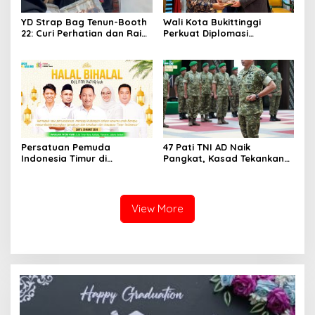
YD Strap Bag Tenun-Booth
Wali Kota Bukittinggi
22: Curi Perhatian dan Raih
Perkuat Diplomasi
Antusiasme Pengunjung
Internasional dengan
Memandang Wastra
Dubes Belanda dan Jerman
dengan Citra Nan Anggun
Sukseskan 100 Tahun Jam
Gadang
Persatuan Pemuda
47 Pati TNI AD Naik
Indonesia Timur di
Pangkat, Kasad Tekankan
Jabodetabek, Halalbihalal
Kepemimpinan dan
Bertajuk “Torang Samua
Adaptasi
Basudara”
View More