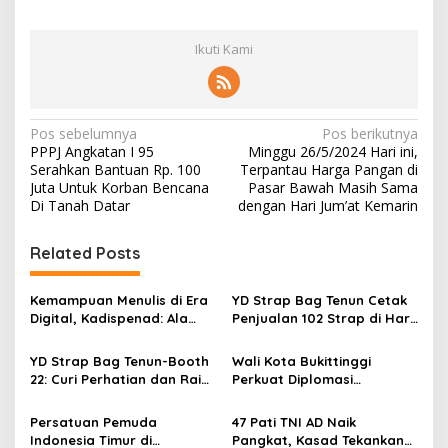
Ikuti Kami
N
Pos sebelumnya
Pos berikutnya
PPPJ Angkatan I 95
Minggu 26/5/2024 Hari ini,
a
Serahkan Bantuan Rp. 100
Terpantau Harga Pangan di
v
Juta Untuk Korban Bencana
Pasar Bawah Masih Sama
Di Tanah Datar
dengan Hari Jum’at Kemarin
i
g
Related Posts
a
s
Kemampuan Menulis di Era
YD Strap Bag Tenun Cetak
Digital, Kadispenad: Ala
Penjualan 102 Strap di Hari
i
Bisa Karena Biasa
Kedua PERSIT BISA Vol. II
p
2026, Bukti Wastra
YD Strap Bag Tenun-Booth
Wali Kota Bukittinggi
Nusantara Kian Digemari
22: Curi Perhatian dan Raih
Perkuat Diplomasi
o
Antusiasme Pengunjung
Internasional dengan
s
Memandang Wastra
Dubes Belanda dan Jerman
Persatuan Pemuda
47 Pati TNI AD Naik
dengan Citra Nan Anggun
Sukseskan 100 Tahun Jam
Indonesia Timur di
Pangkat, Kasad Tekankan