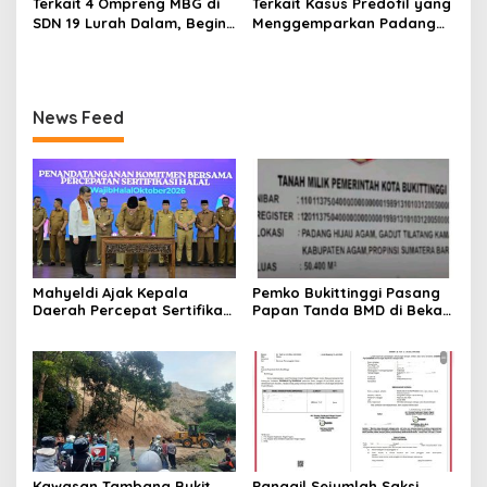
Terkait 4 Ompreng MBG di
Terkait Kasus Predofil yang
SDN 19 Lurah Dalam, Begini
Menggemparkan Padang
Kronologisnya
Luar, Tujuh Saksi Hadiri
Panggilan Kejaksaan
Pengadilan Negeri Lubuk
Basung
News Feed
Mahyeldi Ajak Kepala
Pemko Bukittinggi Pasang
Daerah Percepat Sertifikasi
Papan Tanda BMD di Bekas
Halal, Bidik Sumbar Jadi
TPA Gadut
Pusat Ekosistem Halal
Nasional
Kawasan Tambang Bukit
Panggil Sejumlah Saksi