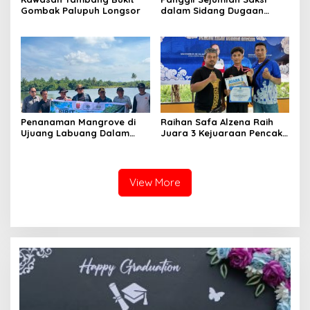
Gombak Palupuh Longsor
dalam Sidang Dugaan
Kasus LGBT dengan
Terdakwa Haji DS
Penanaman Mangrove di
Raihan Safa Alzena Raih
Ujuang Labuang Dalam
Juara 3 Kejuaraan Pencak
Rangka Hari Mangrove
Silat Tingkat Pelajar Se-
Sedunia
Sumatera Barat
View More