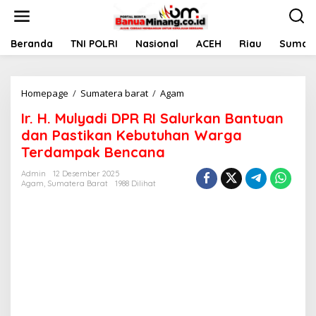
L
e
w
a
Beranda
TNI POLRI
Nasional
ACEH
Riau
Sumate
t
i
k
Homepage
/
Sumatera barat
/
Agam
I
e
r
k
Ir. H. Mulyadi DPR RI Salurkan Bantuan
.
o
H
n
dan Pastikan Kebutuhan Warga
.
t
Terdampak Bencana
M
e
u
n
Admin
12 Desember 2025
l
Agam
,
Sumatera Barat
1988 Dilihat
y
a
d
i
D
P
R
R
I
S