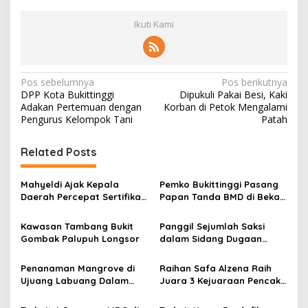
Ikuti Kami
N
Pos sebelumnya
Pos berikutnya
DPP Kota Bukittinggi
Dipukuli Pakai Besi, Kaki
a
Adakan Pertemuan dengan
Korban di Petok Mengalami
v
Pengurus Kelompok Tani
Patah
i
Related Posts
g
a
Mahyeldi Ajak Kepala
Pemko Bukittinggi Pasang
s
Daerah Percepat Sertifikasi
Papan Tanda BMD di Bekas
Halal, Bidik Sumbar Jadi
TPA Gadut
i
Pusat Ekosistem Halal
Kawasan Tambang Bukit
Panggil Sejumlah Saksi
p
Nasional
Gombak Palupuh Longsor
dalam Sidang Dugaan
Kasus LGBT dengan
o
Terdakwa Haji DS
Penanaman Mangrove di
Raihan Safa Alzena Raih
s
Ujuang Labuang Dalam
Juara 3 Kejuaraan Pencak
Rangka Hari Mangrove
Silat Tingkat Pelajar Se-
Sedunia
Sumatera Barat