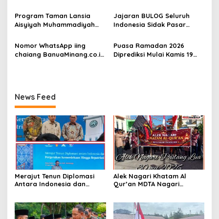
o
Berangkatkan Umroh
s
Ratusan Prajurit dan ASN
Program Taman Lansia
Jajaran BULOG Seluruh
TNI
Aisyiyah Muhammadiyah
Indonesia Sidak Pasar
Mengangkat Tema
Serentak Pastikan Stok dan
Pesantren Lansia
Harga Beras dan Minyakita
Nomor WhatsApp iing
Puasa Ramadan 2026
Stabil Selama Ramadhan
chaiang BanuaMinang.co.id
Diprediksi Mulai Kamis 19
dan Lebaran 2026
Kembali Aktif
Februari, Hilal Belum
Terlihat
News Feed
Merajut Tenun Diplomasi
Alek Nagari Khatam Al
Antara Indonesia dan
Qur’an MDTA Nagari
Belanda
Padang Lua