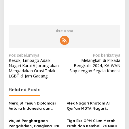
Ikuti Kami
N
Pos sebelumnya
Pos berikutnya
Besok, Limbago Adaik
Melangkah di Pilkada
a
Nagari Kurai V Jorong akan
Bengkalis 2024, KA-WAN
v
Mengadakan Orasi Tolak
Siap dengan Segala Kondisi
LGBT di Jam Gadang
i
g
Related Posts
a
s
Merajut Tenun Diplomasi
Alek Nagari Khatam Al
Antara Indonesia dan
Qur’an MDTA Nagari
i
Belanda
Padang Lua
p
Wujud Penghargaan
Tiga Eks OPM Cium Merah
Pengabdian, Panglima TNI
Putih dan Kembali ke NKRI