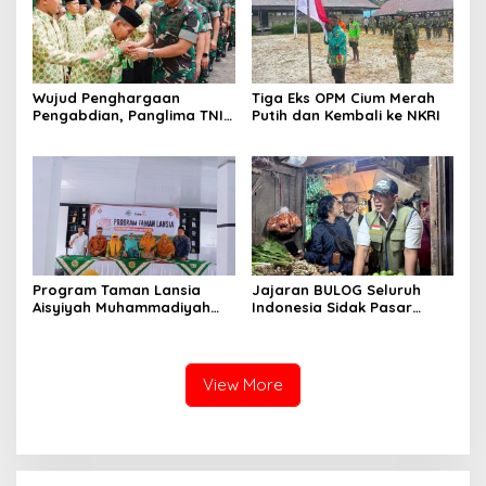
Wujud Penghargaan
Tiga Eks OPM Cium Merah
Pengabdian, Panglima TNI
Putih dan Kembali ke NKRI
Berangkatkan Umroh
Ratusan Prajurit dan ASN
TNI
Program Taman Lansia
Jajaran BULOG Seluruh
Aisyiyah Muhammadiyah
Indonesia Sidak Pasar
Mengangkat Tema
Serentak Pastikan Stok dan
Pesantren Lansia
Harga Beras dan Minyakita
Stabil Selama Ramadhan
dan Lebaran 2026
View More