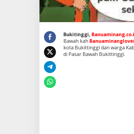
P
a
s
a
r
B
Bukitinggi,
Banuaminang.co.
a
w
Bawah kah
Banuaminanglove
a
kota Bukittinggi dan warga Ka
h
di Pasar Bawah Bukittinggi.