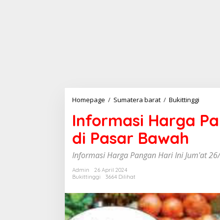
Homepage
/
Sumatera barat
/
Bukittinggi
I
n
Informasi Harga Pa
f
o
di Pasar Bawah
r
m
a
Informasi Harga Pangan Hari Ini Jum'at 26
s
i
Admin
26 April 2024
Bukittinggi
3664 Dilihat
H
a
r
g
a