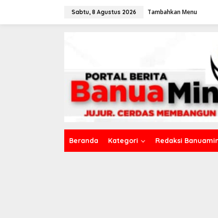
L
Tambahkan Menu
e
Sabtu, 8 Agustus 2026
w
a
t
i
k
e
k
o
n
t
e
n
Beranda
Kategori
Redaksi Banuamin