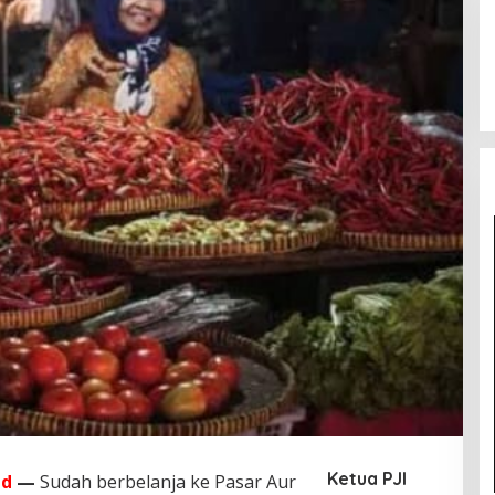
Ketua PJI
id
—
Sudah berbelanja ke Pasar Aur