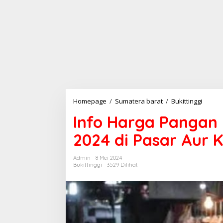
Homepage
/
Sumatera barat
/
Bukittinggi
I
n
Info Harga Pangan u
f
o
2024 di Pasar Aur K
H
a
r
Admin
8 Mei 2024
g
Bukittinggi
3529 Dilihat
a
P
a
n
g
a