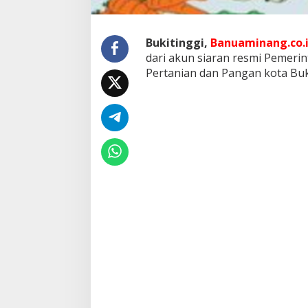
i
I
n
Bukitinggi,
Banuaminang.co.
i
,
dari akun siaran resmi Pemerin
S
Pertanian dan Pangan kota Bukitt
a
b
t
u
4
M
e
i
2
0
2
4