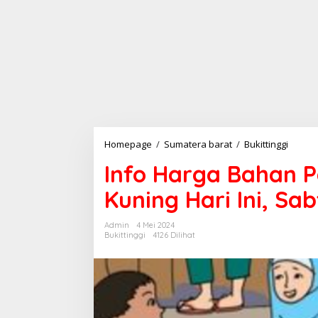
Homepage
/
Sumatera barat
/
Bukittinggi
I
n
Info Harga Bahan P
f
o
Kuning Hari Ini, Sa
H
a
r
Admin
4 Mei 2024
g
Bukittinggi
4126 Dilihat
a
B
a
h
a
n