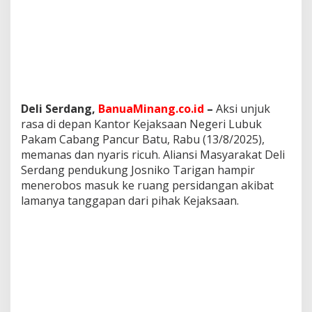
a
k
a
t
D
e
l
i
S
Deli Serdang,
BanuaMinang.co.id
–
Aksi unjuk
e
rasa di depan Kantor Kejaksaan Negeri Lubuk
r
Pakam Cabang Pancur Batu, Rabu (13/8/2025),
d
memanas dan nyaris ricuh. Aliansi Masyarakat Deli
a
Serdang pendukung Josniko Tarigan hampir
n
g
menerobos masuk ke ruang persidangan akibat
G
lamanya tanggapan dari pihak Kejaksaan.
e
r
u
d
u
k
K
e
j