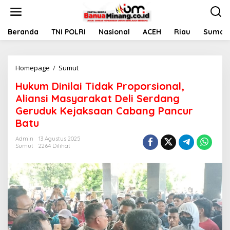
L
e
w
a
Beranda
TNI POLRI
Nasional
ACEH
Riau
Sumate
t
i
k
Homepage
/
Sumut
H
e
u
k
Hukum Dinilai Tidak Proporsional,
k
o
u
n
Aliansi Masyarakat Deli Serdang
m
t
Geruduk Kejaksaan Cabang Pancur
D
e
Batu
i
n
n
Admin
13 Agustus 2025
i
Sumut
2264 Dilihat
l
a
i
T
i
d
a
k
P