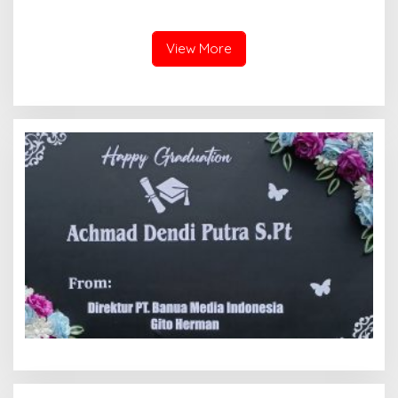
Polisi Menangkap Pelaku
Laporan Dugaan Penipuan
Jadi Tersangka Berharap
Bermodus Surat
Perhatian Presiden
Perdamaian dan Dugaan
View More
Prabowo
Fitnah Terkait Tuduhan
Pemerasan Rp250 Juta