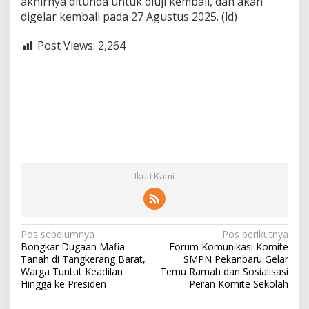
akhirnya ditunda untuk diuji kembali, dan akan
digelar kembali pada 27 Agustus 2025. (ld)
Post Views:
2,264
Ikuti Kami
N
Pos sebelumnya
Pos berikutnya
Bongkar Dugaan Mafia
Forum Komunikasi Komite
a
Tanah di Tangkerang Barat,
SMPN Pekanbaru Gelar
v
Warga Tuntut Keadilan
Temu Ramah dan Sosialisasi
Hingga ke Presiden
Peran Komite Sekolah
i