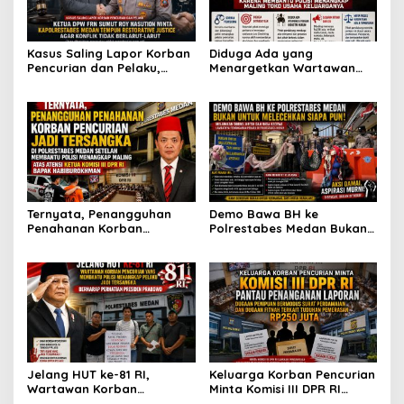
Kasus Saling Lapor Korban
Diduga Ada yang
Pencurian dan Pelaku,
Menargetkan Wartawan
Ketua DPW FRN Sumut Roy
Leo Sembiring Jadi
Nasution Minta
Tersangka dan Dpo Karena
Kapolrestabes Medan
Membantu Polisi
Tempuh Restorative Justice
Menangkap Maling di Toko
agar Konflik Tak Berlarut-
Usaha Keluarganya
larut
Ternyata, Penangguhan
Demo Bawa BH ke
Penahanan Korban
Polrestabes Medan Bukan
Pencurian Jadi Tersangka
untuk Melecehkan Siapa
di Polrestabes Medan
Pun, Melainkan Simbol Kritik
Setelah Membantu Polisi
dan Rasa Kecewa
Menangkap Maling Atas
Lambatnya Penanganan
Atensi Ketua Komisi III DPR
Pekara di Polrestabes
RI Bapak Habiburokhman
Medan
Jelang HUT ke-81 RI,
Keluarga Korban Pencurian
Wartawan Korban
Minta Komisi III DPR RI
Pencurian yang Membantu
Pantau Penanganan