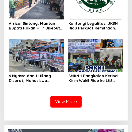
Afrizal Sintong, Mantan
Kantongi Legalitas, JKSN
Bupati Rokan Hilir Disebut
Riau Perkuat Kemitraan
di Persidangan, Putusan
dengan Kesbangpol Demi
Diterima Kejati, GMPR
Ketahanan Bangsa
Desak Usut Dividen Rp331,7
Miliar
4 Nyawa dan 1 Hilang
SMKN 1 Pangkalan Kerinci
Disorot, Mahasiswa
Kirim Wakil Riau ke LKS
Siapkan Aksi Jilid II di
Nasional 2026
Pelindo
View More