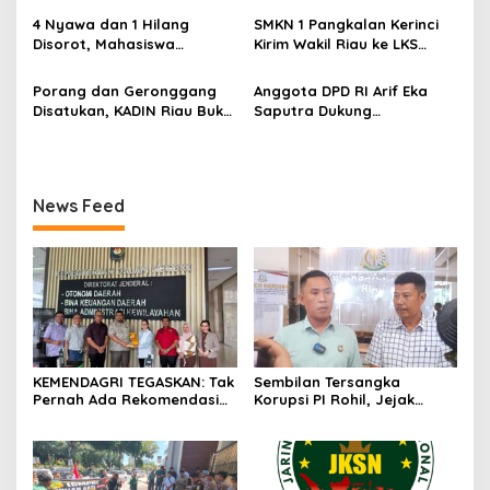
o
Diterima Kejati, GMPR
Ketahanan Bangsa
4 Nyawa dan 1 Hilang
SMKN 1 Pangkalan Kerinci
s
Desak Usut Dividen Rp331,7
Disorot, Mahasiswa
Kirim Wakil Riau ke LKS
Miliar
Siapkan Aksi Jilid II di
Nasional 2026
Pelindo
Porang dan Geronggang
Anggota DPD RI Arif Eka
Disatukan, KADIN Riau Buka
Saputra Dukung
Jalan Ekonomi Baru
Pelaksanaan TEDxMAN Two
Bengkalis
Pekanbaru Youth
News Feed
KEMENDAGRI TEGASKAN: Tak
Sembilan Tersangka
Pernah Ada Rekomendasi
Korupsi PI Rohil, Jejak
Tolak Perpanjangan 133
Rp9,2 Miliar ke Eks Bupati
HGB STC
Masih Didalami