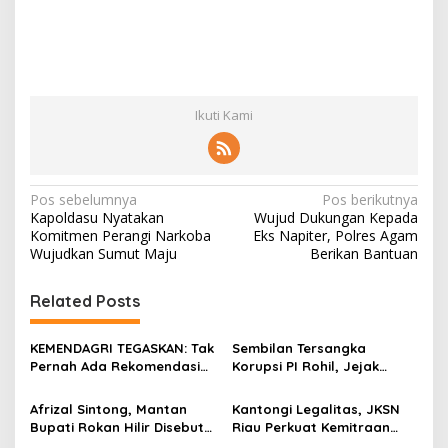
Ikuti Kami
N
Pos sebelumnya
Pos berikutnya
Kapoldasu Nyatakan
Wujud Dukungan Kepada
a
Komitmen Perangi Narkoba
Eks Napiter, Polres Agam
v
Wujudkan Sumut Maju
Berikan Bantuan
i
Related Posts
g
a
KEMENDAGRI TEGASKAN: Tak
Sembilan Tersangka
s
Pernah Ada Rekomendasi
Korupsi PI Rohil, Jejak
Tolak Perpanjangan 133
Rp9,2 Miliar ke Eks Bupati
i
HGB STC
Masih Didalami
Afrizal Sintong, Mantan
Kantongi Legalitas, JKSN
p
Bupati Rokan Hilir Disebut
Riau Perkuat Kemitraan
di Persidangan, Putusan
dengan Kesbangpol Demi