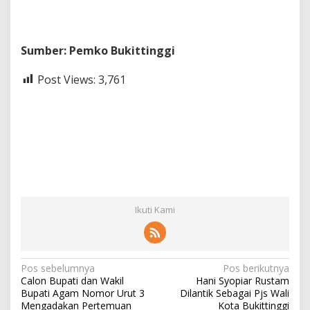
Sumber: Pemko Bukittinggi
Post Views:
3,761
Ikuti Kami
N
Pos sebelumnya
Pos berikutnya
Calon Bupati dan Wakil
Hani Syopiar Rustam
a
Bupati Agam Nomor Urut 3
Dilantik Sebagai Pjs Wali
Mengadakan Pertemuan
Kota Bukittinggi