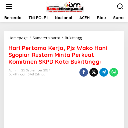
L
e
w
a
Beranda
TNI POLRI
Nasional
ACEH
Riau
Sumate
t
i
k
Homepage
/
Sumatera barat
/
Bukittinggi
H
e
a
k
Hari Pertama Kerja, Pjs Wako Hani
r
o
i
n
Syopiar Rustam Minta Perkuat
P
t
Komitmen SKPD Kota Bukittinggi
e
e
r
n
Admin
25 September 2024
t
Bukittinggi
3761 Dilihat
a
m
a
K
e
r
j
a
,
P