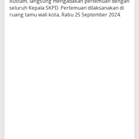
Rustam, langsung mengadakan pertemuan dengan
n
seluruh Kepala SKPD. Pertemuan dilaksanakan di
t
ruang tamu wali kota, Rabu 25 September 2024.
a
P
e
r
k
u
a
t
K
o
m
i
t
m
e
n
S
K
P
D
K
o
t