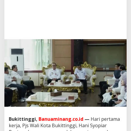
j
s
W
a
k
o
H
a
n
i
S
y
o
p
i
a
r
R
u
s
t
a
m
Bukittinggi,
Banuaminang.co.id
—
Hari pertama
M
kerja, Pjs Wali Kota Bukittinggi, Hani Syopiar
i