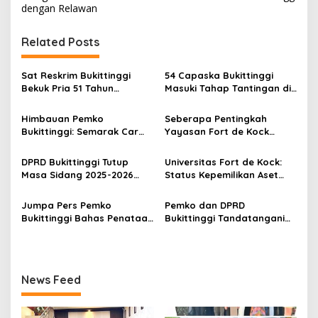
v
dengan Relawan
i
g
Related Posts
a
s
Sat Reskrim Bukittinggi
54 Capaska Bukittinggi
Bekuk Pria 51 Tahun
Masuki Tahap Tantingan di
i
Terduga Pencuri Honda
Desa Bahagia
p
Scoopy
Himbauan Pemko
Seberapa Pentingkah
Bukittinggi: Semarak Car
Yayasan Fort de Kock
o
Free Day dalam Rangka
Mendongkrak
s
HUT ke I Komando Daerah
Perekonomian Masyarakat
DPRD Bukittinggi Tutup
Universitas Fort de Kock:
Militer (KODAM) XX/Tuanku
Jam Gadang?
Masa Sidang 2025-2026
Status Kepemilikan Aset
Imam Bonjol
Dan Buka Masa Sidang
Tanah yang Sah Adalah
2026-2027, Wako Ramlan
Milik Yayasan Berdasarkan
Jumpa Pers Pemko
Pemko dan DPRD
Beri Apresiasi
Putusan Mahkamah Agung
Bukittinggi Bahas Penataan
Bukittinggi Tandatangani
Nomor 2108/K/Pdt/2022
Kota hingga Polemik Lahan
Nota Kesepakatan
Kampus UFDK
Perubahan KUA-PPAS APBD
2026
News Feed