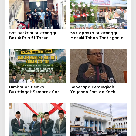
Sat Reskrim Bukittinggi
54 Capaska Bukittinggi
Bekuk Pria 51 Tahun
Masuki Tahap Tantingan di
Terduga Pencuri Honda
Desa Bahagia
Scoopy
Himbauan Pemko
Seberapa Pentingkah
Bukittinggi: Semarak Car
Yayasan Fort de Kock
Free Day dalam Rangka
Mendongkrak
HUT ke I Komando Daerah
Perekonomian Masyarakat
Militer (KODAM) XX/Tuanku
Jam Gadang?
Imam Bonjol