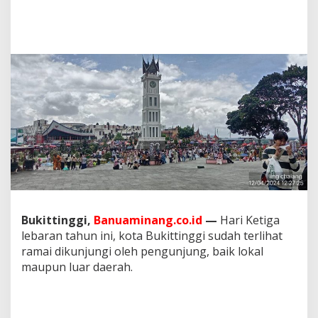
B
u
k
i
t
t
i
n
g
g
i
T
e
r
l
i
h
Bukittinggi,
Banuaminang.co.id
—
Hari Ketiga
a
lebaran tahun ini, kota Bukittinggi sudah terlihat
t
R
ramai dikunjungi oleh pengunjung, baik lokal
a
maupun luar daerah.
m
a
i
P