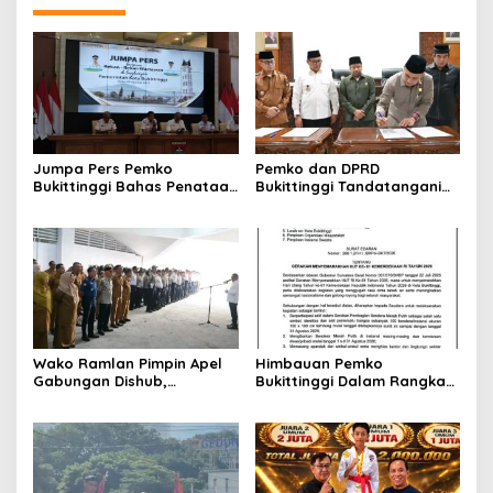
Jumpa Pers Pemko
Pemko dan DPRD
Bukittinggi Bahas Penataan
Bukittinggi Tandatangani
Kota hingga Polemik Lahan
Nota Kesepakatan
Kampus UFDK
Perubahan KUA-PPAS APBD
2026
Wako Ramlan Pimpin Apel
Himbauan Pemko
Gabungan Dishub,
Bukittinggi Dalam Rangka
Tekankan Pelayanan dan
Menyemarakkan Hari Ulang
Persiapan Angkutan Gratis
Tahun ke-81 Kemerdekaan
Pelajar
Republik Indonesia