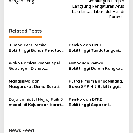
v
dengan Seng
Simalungun Pimpin
Langsung Pengaturan Arus
i
Lalu Lintas Libur Idul Fitri di
Parapat
g
a
Related Posts
s
i
Jumpa Pers Pemko
Pemko dan DPRD
p
Bukittinggi Bahas Penataan
Bukittinggi Tandatangani
Kota hingga Polemik Lahan
Nota Kesepakatan
o
Kampus UFDK
Perubahan KUA-PPAS APBD
Wako Ramlan Pimpin Apel
Himbauan Pemko
2026
s
Gabungan Dishub,
Bukittinggi Dalam Rangka
Tekankan Pelayanan dan
Menyemarakkan Hari Ulang
Persiapan Angkutan Gratis
Tahun ke-81 Kemerdekaan
Mahasiswa dan
Putra Pimum BanuaMinang,
Pelajar
Republik Indonesia
Masyarakat Demo Soroti
Siswa SMP N 7 Bukittinggi,
Dugaan Kekerasan Satpol
Raih Medali Emas Kelas
PP, GMNI Bukittinggi
Festival Komite Pemula
Dojo Jamiatul Hujjaj Raih 5
Pemko dan DPRD
Kecewa Wali Kota dan
Berat 40 Kg dalam
medali di Kejuaraan Karate
Bukittinggi Sepakati
DPRD Tak Hadir Temui
Kejuaraan Karate Jam
Jam Gadang Inkanas Se-
Perubahan Perda Pajak
Massa Aksi
Gadang Inkanas Bukittinggi
Sumatra Barat 2026
dan Retribusi Daerah
News Feed