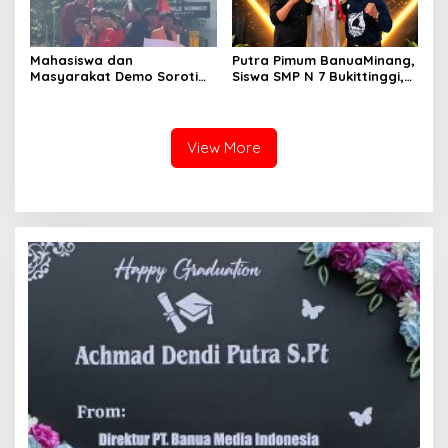
Mahasiswa dan
Putra Pimum BanuaMinang,
Masyarakat Demo Soroti
Siswa SMP N 7 Bukittinggi,
Dugaan Kekerasan Satpol
Raih Medali Emas Kelas
PP, GMNI Bukittinggi
Festival Komite Pemula
Kecewa Wali Kota dan
Berat 40 Kg dalam
DPRD Tak Hadir Temui
Kejuaraan Karate Jam
View More
Massa Aksi
Gadang Inkanas Bukittinggi