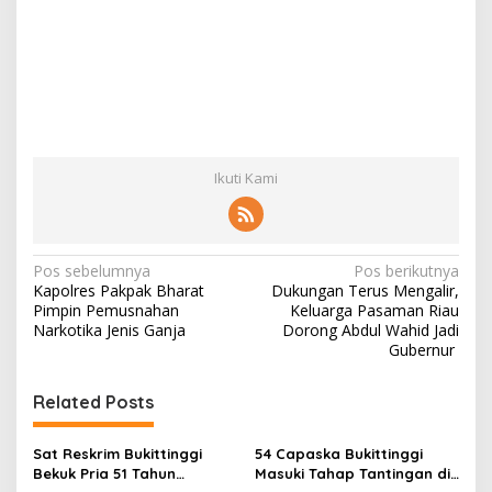
Ikuti Kami
N
Pos sebelumnya
Pos berikutnya
Kapolres Pakpak Bharat
Dukungan Terus Mengalir,
a
Pimpin Pemusnahan
Keluarga Pasaman Riau
v
Narkotika Jenis Ganja
Dorong Abdul Wahid Jadi
Gubernur
i
g
Related Posts
a
s
Sat Reskrim Bukittinggi
54 Capaska Bukittinggi
Bekuk Pria 51 Tahun
Masuki Tahap Tantingan di
i