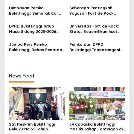
Terduga Pencuri Honda
Desa Bahagia
p
Scoopy
Himbauan Pemko
Seberapa Pentingkah
Bukittinggi: Semarak Car
Yayasan Fort de Kock
o
Free Day dalam Rangka
Mendongkrak
s
HUT ke I Komando Daerah
Perekonomian Masyarakat
DPRD Bukittinggi Tutup
Universitas Fort de Kock:
Militer (KODAM) XX/Tuanku
Jam Gadang?
Masa Sidang 2025-2026
Status Kepemilikan Aset
Imam Bonjol
Dan Buka Masa Sidang
Tanah yang Sah Adalah
2026-2027, Wako Ramlan
Milik Yayasan Berdasarkan
Jumpa Pers Pemko
Pemko dan DPRD
Beri Apresiasi
Putusan Mahkamah Agung
Bukittinggi Bahas Penataan
Bukittinggi Tandatangani
Nomor 2108/K/Pdt/2022
Kota hingga Polemik Lahan
Nota Kesepakatan
Kampus UFDK
Perubahan KUA-PPAS APBD
2026
News Feed
Sat Reskrim Bukittinggi
54 Capaska Bukittinggi
Bekuk Pria 51 Tahun
Masuki Tahap Tantingan di
Terduga Pencuri Honda
Desa Bahagia