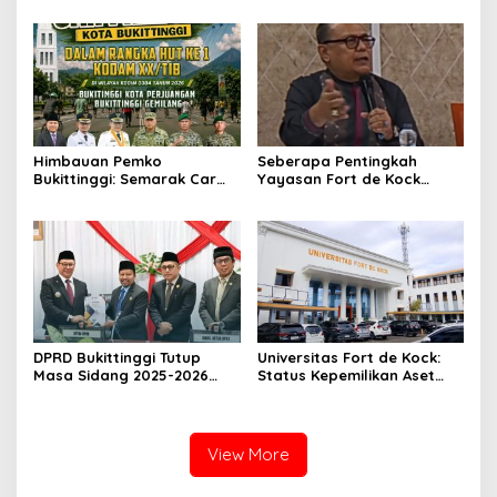
Scoopy
Himbauan Pemko
Seberapa Pentingkah
Bukittinggi: Semarak Car
Yayasan Fort de Kock
Free Day dalam Rangka
Mendongkrak
HUT ke I Komando Daerah
Perekonomian Masyarakat
Militer (KODAM) XX/Tuanku
Jam Gadang?
Imam Bonjol
DPRD Bukittinggi Tutup
Universitas Fort de Kock:
Masa Sidang 2025-2026
Status Kepemilikan Aset
Dan Buka Masa Sidang
Tanah yang Sah Adalah
2026-2027, Wako Ramlan
Milik Yayasan Berdasarkan
Beri Apresiasi
Putusan Mahkamah Agung
Nomor 2108/K/Pdt/2022
View More