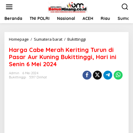
L
e
w
a
Beranda
TNI POLRI
Nasional
ACEH
Riau
Sumate
t
i
k
Homepage
/
Sumatera barat
/
Bukittinggi
H
e
a
k
Harga Cabe Merah Keriting Turun di
r
o
g
n
Pasar Aur Kuning Bukittinggi, Hari ini
a
t
Senin 6 Mei 2024
C
e
a
n
Admin
6 Mei 2024
b
Bukittinggi
5317 Dilihat
e
M
e
r
a
h
K
e
r
i