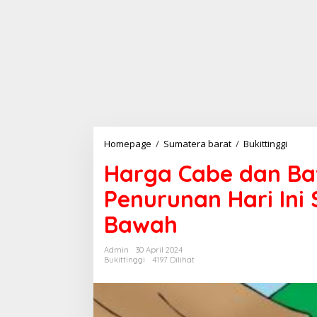
Homepage
/
Sumatera barat
/
Bukittinggi
H
a
Harga Cabe dan B
r
g
Penurunan Hari Ini 
a
C
Bawah
a
b
e
Admin
30 April 2024
d
Bukittinggi
4197 Dilihat
a
n
B
a