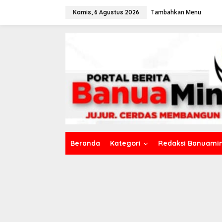
L
Tambahkan Menu
e
Kamis, 6 Agustus 2026
w
a
t
i
k
e
k
o
n
t
e
n
Beranda
Kategori
Redaksi Banuamin