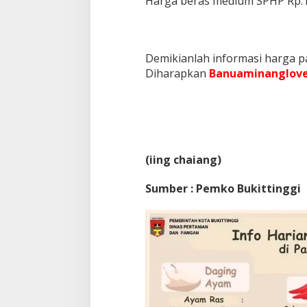
Harga beras medium SPHP Rp.1
Demikianlah informasi harga pa
Diharapkan
Banuaminanglove
(iing chaiang)
Sumber : Pemko Bukittinggi