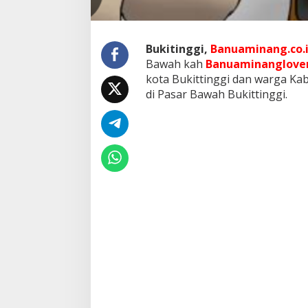
a
n
H
a
Bukitinggi,
Banuaminang.co.
r
Bawah kah
Banuaminanglove
i
kota Bukittinggi dan warga Ka
I
n
di Pasar Bawah Bukittinggi.
i
S
e
l
a
s
a
(
3
0
/
4
)
d
i
P
a