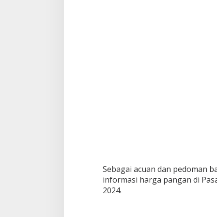
s
a
r
B
a
w
a
h
Sebagai acuan dan pedoman b
informasi harga pangan di Pasar
2024.