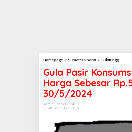
Homepage
/
Sumatera barat
/
Bukittinggi
G
u
Gula Pasir Konsum
l
a
Harga Sebesar Rp.5
P
a
30/5/2024
s
i
r
Admin
30 Mei 2024
K
Bukittinggi
4325 Dilihat
o
n
s
u