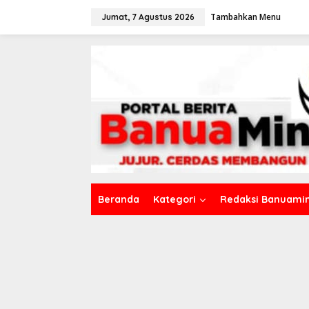
L
Tambahkan Menu
e
Jumat, 7 Agustus 2026
w
a
t
i
k
e
k
o
n
t
e
n
Beranda
Kategori
Redaksi Banuamin