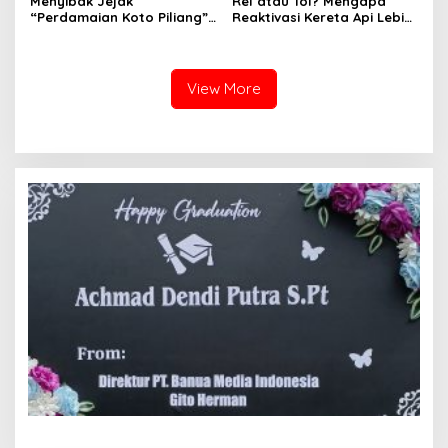
Menyibak Jejak
Rel atau Tol? Mengapa
“Perdamaian Koto Piliang”:
Reaktivasi Kereta Api Lebih
Penemuan Situs Medan Nan
Rasional daripada Jalan
Bapaneh di Nagari
Tol yang Membelah Nagari
Simawang
View More