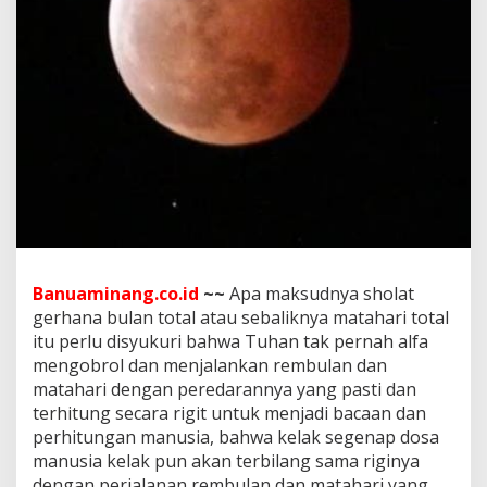
a
h
a
r
i
I
b
a
r
a
t
P
e
r
c
Banuaminang.co.id
~~
Apa maksudnya sholat
u
gerhana bulan total atau sebaliknya matahari total
m
itu perlu disyukuri bahwa Tuhan tak pernah alfa
b
u
mengobrol dan menjalankan rembulan dan
a
matahari dengan peredarannya yang pasti dan
n
terhitung secara rigit untuk menjadi bacaan dan
S
perhitungan manusia, bahwa kelak segenap dosa
e
manusia kelak pun akan terbilang sama riginya
s
a
dengan perjalanan rembulan dan matahari yang