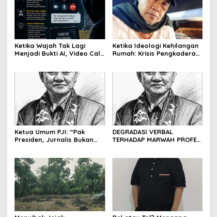
Ketika Wajah Tak Lagi
Ketika Ideologi Kehilangan
Menjadi Bukti AI, Video Call,
Rumah: Krisis Pengkaderan
dan Evolusi Penipuan
dan Matinya Gerakan
Digital Oleh: Ardy Mu’tamar
dalam Bayang-Bayang
Kepemimpinan yang
Kehilangan Arah
Ketua Umum PJI: “Pak
DEGRADASI VERBAL
Presiden, Jurnalis Bukan
TERHADAP MARWAH PROFESI
Pengkhianat Bangsa”
JURNALIS DAN MANUVER
ABUSE OF INFLUENCE OLEH
OKNUM ADVOKAT HOTMAN
PARIS HUTAPEA