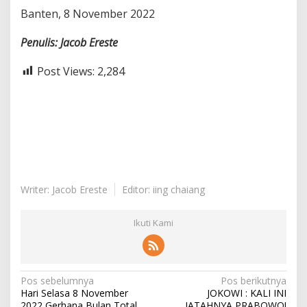
Banten, 8 November 2022
Penulis:
Jacob
Ereste
Post Views:
2,284
Writer: Jacob Ereste
Editor: iing chaiang
Ikuti Kami
N
Pos sebelumnya
Pos berikutnya
Hari Selasa 8 November
JOKOWI : KALI INI
a
2022 Gerhana Bulan Total
JATAHNYA PRABOWO!