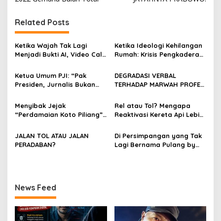
v
i
Related Posts
g
Ketika Wajah Tak Lagi
Ketika Ideologi Kehilangan
a
Menjadi Bukti AI, Video Call,
Rumah: Krisis Pengkaderan
s
dan Evolusi Penipuan
dan Matinya Gerakan
Digital Oleh: Ardy Mu’tamar
dalam Bayang-Bayang
Ketua Umum PJI: “Pak
DEGRADASI VERBAL
i
Kepemimpinan yang
Presiden, Jurnalis Bukan
TERHADAP MARWAH PROFESI
p
Kehilangan Arah
Pengkhianat Bangsa”
JURNALIS DAN MANUVER
ABUSE OF INFLUENCE OLEH
o
Menyibak Jejak
Rel atau Tol? Mengapa
OKNUM ADVOKAT HOTMAN
“Perdamaian Koto Piliang”:
Reaktivasi Kereta Api Lebih
s
PARIS HUTAPEA
Penemuan Situs Medan Nan
Rasional daripada Jalan
Bapaneh di Nagari
Tol yang Membelah Nagari
JALAN TOL ATAU JALAN
Di Persimpangan yang Tak
Simawang
PERADABAN?
Lagi Bernama Pulang by
Bumiara
News Feed