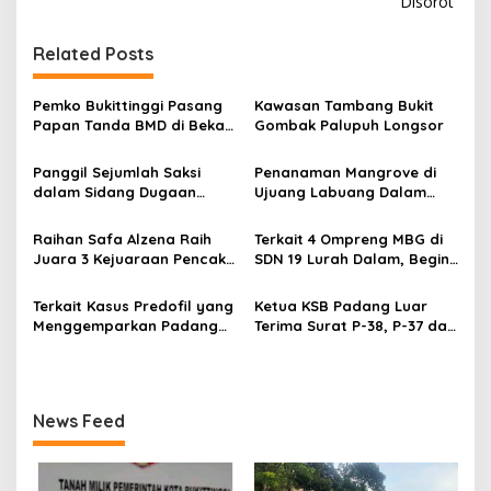
i
Disorot
g
Related Posts
a
s
Pemko Bukittinggi Pasang
Kawasan Tambang Bukit
i
Papan Tanda BMD di Bekas
Gombak Palupuh Longsor
p
TPA Gadut
Panggil Sejumlah Saksi
Penanaman Mangrove di
o
dalam Sidang Dugaan
Ujuang Labuang Dalam
s
Kasus LGBT dengan
Rangka Hari Mangrove
Terdakwa Haji DS
Sedunia
Raihan Safa Alzena Raih
Terkait 4 Ompreng MBG di
Juara 3 Kejuaraan Pencak
SDN 19 Lurah Dalam, Begini
Silat Tingkat Pelajar Se-
Kronologisnya
Sumatera Barat
Terkait Kasus Predofil yang
Ketua KSB Padang Luar
Menggemparkan Padang
Terima Surat P-38, P-37 dari
Luar, Tujuh Saksi Hadiri
Kejaksaan Negeri Agam
Panggilan Kejaksaan
Pengadilan Negeri Lubuk
Basung
News Feed