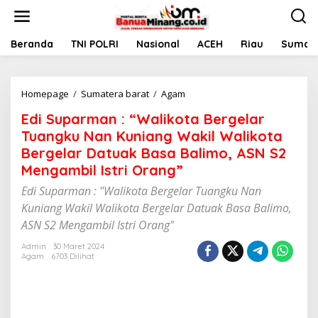
L
e
w
a
Beranda
TNI POLRI
Nasional
ACEH
Riau
Sumate
t
i
k
Homepage
/
Sumatera barat
/
Agam
E
e
d
k
Edi Suparman : “Walikota Bergelar
i
o
S
n
Tuangku Nan Kuniang Wakil Walikota
u
t
Bergelar Datuak Basa Balimo, ASN S2
p
e
Mengambil Istri Orang”
a
n
r
Edi Suparman : "Walikota Bergelar Tuangku Nan
m
Kuniang Wakil Walikota Bergelar Datuak Basa Balimo,
a
n
ASN S2 Mengambil Istri Orang"
:
"
Admin
30 Maret 2024
Agam
6703 Dilihat
W
a
l
i
k