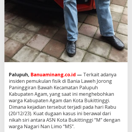
a
t
u
a
k
B
a
s
a
B
a
l
i
m
Palupuh,
Banuaminang.co.id
—
Terkait adanya
o
insiden pemukulan fisik di Bania Laweh Jorong
,
Paninggiran Bawah Kecamatan Palupuh
A
Kabupaten Agam, yang saat ini menghebohkan
S
N
warga Kabupaten Agam dan Kota Bukittinggi.
S
Dimana kejadian tersebut terjadi pada hari Rabu
2
(20/12/23). Kuat dugaan kasus ini berawal dari
M
nikah siri antara ASN Kota Bukittinggi “M” dengan
e
n
warga Nagari Nan Limo “MS”.
g