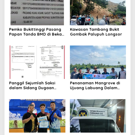
Pemko Bukittinggi Pasang
Kawasan Tambang Bukit
Papan Tanda BMD di Bekas
Gombak Palupuh Longsor
TPA Gadut
Panggil Sejumlah Saksi
Penanaman Mangrove di
dalam Sidang Dugaan
Ujuang Labuang Dalam
Kasus LGBT dengan
Rangka Hari Mangrove
Terdakwa Haji DS
Sedunia