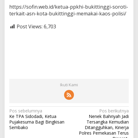
https://sofin.web.id/ketua-ppkhi-bukittinggi-soroti-
terkait-asn-kota-bukittinggi-memakai-kaos-polisi/
Post Views:
6,703
Ikuti Kami
N
Pos sebelumnya
Pos berikutnya
Ke TPA Sidodadi, Ketua
Nenek Bahriyah Jadi
a
Pujakesuma Bagi Bingkisan
Tersangka Kemudian
v
Sembako
Ditangguhkan, Kinerja
Polres Pemekasan Terus