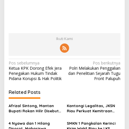
Ikuti Kami
N
Pos sebelumnya
Pos berikutnya
Ketua KPK Dorong Efek Jera
Polri Melakukan Penggalian
a
Penegakan Hukum Tindak
dan Penelitian Sejarah Tugu
v
Pidana Korupsi & Hak Politik
Front Palupuh
i
Related Posts
g
a
Afrizal Sintong, Mantan
Kantongi Legalitas, JKSN
s
Bupati Rokan Hilir Disebut
Riau Perkuat Kemitraan
di Persidangan, Putusan
dengan Kesbangpol Demi
i
Diterima Kejati, GMPR
Ketahanan Bangsa
4 Nyawa dan 1 Hilang
SMKN 1 Pangkalan Kerinci
p
Desak Usut Dividen Rp331,7
Disorot, Mahasiswa
Kirim Wakil Riau ke LKS