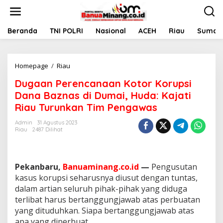
L
e
w
a
Beranda
TNI POLRI
Nasional
ACEH
Riau
Sumate
t
i
k
Homepage
/
Riau
D
e
u
k
Dugaan Perencanaan Kotor Korupsi
g
o
a
n
Dana Baznas di Dumai, Huda: Kajati
a
t
Riau Turunkan Tim Pengawas
n
e
P
n
Admin
31 Agustus 2023
e
Riau
2487 Dilihat
r
e
n
c
Pekanbaru,
Banuaminang.co.id
—
Pengusutan
a
kasus korupsi seharusnya diusut dengan tuntas,
n
dalam artian seluruh pihak-pihak yang diduga
a
terlibat harus bertanggungjawab atas perbuatan
a
n
yang dituduhkan. Siapa bertanggungjawab atas
K
apa yang diperbuat.