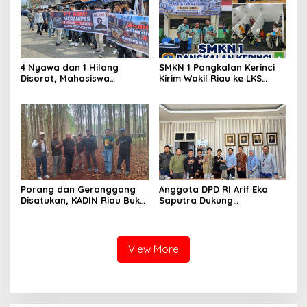
Miliar
4 Nyawa dan 1 Hilang
SMKN 1 Pangkalan Kerinci
Disorot, Mahasiswa
Kirim Wakil Riau ke LKS
Siapkan Aksi Jilid II di
Nasional 2026
Pelindo
Porang dan Geronggang
Anggota DPD RI Arif Eka
Disatukan, KADIN Riau Buka
Saputra Dukung
Jalan Ekonomi Baru
Pelaksanaan TEDxMAN Two
Bengkalis
Pekanbaru Youth
View More