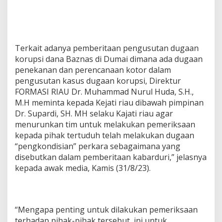
a
n
T
i
m
Terkait adanya pemberitaan pengusutan dugaan
P
korupsi dana Baznas di Dumai dimana ada dugaan
e
n
penekanan dan perencanaan kotor dalam
g
pengusutan kasus dugaan korupsi, Direktur
a
FORMASI RIAU Dr. Muhammad Nurul Huda, S.H.,
w
M.H meminta kepada Kejati riau dibawah pimpinan
a
Dr. Supardi, SH. MH selaku Kajati riau agar
s
menurunkan tim untuk melakukan pemeriksaan
kepada pihak tertuduh telah melakukan dugaan
“pengkondisian” perkara sebagaimana yang
disebutkan dalam pemberitaan kabarduri,” jelasnya
kepada awak media, Kamis (31/8/23).
“Mengapa penting untuk dilakukan pemeriksaan
terhadap pihak-pihak tersebut, ini untuk