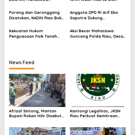
Miliar
Siapkan Aksi Jilid II di
Nasional 2026
o
Pelindo
Porang dan Geronggang
Anggota DPD RI Arif Eka
s
Disatukan, KADIN Riau Buka
Saputra Dukung
Jalan Ekonomi Baru
Pelaksanaan TEDxMAN Two
Bengkalis
Pekanbaru Youth
Kekuatan Hukum
Aksi Besar Mahasiswa
Penguasaan Fisik Tanah
Guncang Polda Riau, Desak
Kembali Menjadi Sorotan
Usut Tuntas Dugaan
Tajam di Marpoyan Damai
Kelalaian PT KIMI
News Feed
Afrizal Sintong, Mantan
Kantongi Legalitas, JKSN
Bupati Rokan Hilir Disebut
Riau Perkuat Kemitraan
di Persidangan, Putusan
dengan Kesbangpol Demi
Diterima Kejati, GMPR
Ketahanan Bangsa
Desak Usut Dividen Rp331,7