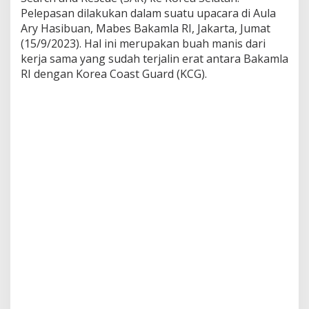
p
Pelepasan dilakukan dalam suatu upacara di Aula
a
Ary Hasibuan, Mabes Bakamla RI, Jakarta, Jumat
l
(15/9/2023). Hal ini merupakan buah manis dari
a
B
kerja sama yang sudah terjalin erat antara Bakamla
a
RI dengan Korea Coast Guard (KCG).
k
a
m
l
a
R
I
M
e
l
e
p
a
s
P
e
r
s
o