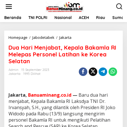
L
e
w
a
Beranda
TNI POLRI
Nasional
ACEH
Riau
Sumate
t
i
k
Homepage
/
Jabodetabek
/
Jakarta
D
e
u
k
Dua Hari Menjabat, Kepala Bakamla RI
a
o
H
n
Melepas Personel Latihan ke Korea
a
t
Selatan
r
e
i
n
Admin
15 September 2023
M
Jakarta
1995 Dilihat
e
n
j
a
Jakarta,
Banuaminang.co.id
—
Baru dua hari
b
menjabat, Kepala Bakamla RI Laksdya TNI Dr.
a
Irvansyah, S.H., yang dilantik oleh Presiden RI Joko
t
Widodo pada Rabu (13/9) langsung mengirim
,
K
personel Bakamla RI untuk mengikuti Pelatihan
e
Search and Rescue (SAR) ke Korea Selatan.