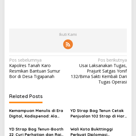
Ikuti Kami
N
Pos sebelumnya
Pos berikutnya
Kapolres Tanah Karo
Usai Laksanakan Tugas,
a
Resmikan Bantuan Sumur
Prajurit Satgas Yonif
v
Bor di Desa Tigapanah
132/Bima Sakti Kembali Dari
Tugas Operasi
i
g
Related Posts
a
s
Kemampuan Menulis di Era
YD Strap Bag Tenun Cetak
Digital, Kadispenad: Ala
Penjualan 102 Strap di Hari
i
Bisa Karena Biasa
Kedua PERSIT BISA Vol. II
p
2026, Bukti Wastra
YD Strap Bag Tenun-Booth
Wali Kota Bukittinggi
Nusantara Kian Digemari
22: Curi Perhatian dan Raih
Perkuat Diplomasi