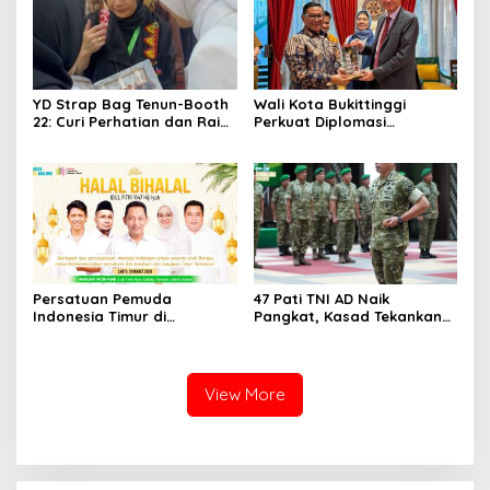
YD Strap Bag Tenun-Booth
Wali Kota Bukittinggi
22: Curi Perhatian dan Raih
Perkuat Diplomasi
Antusiasme Pengunjung
Internasional dengan
Memandang Wastra
Dubes Belanda dan Jerman
dengan Citra Nan Anggun
Sukseskan 100 Tahun Jam
Gadang
Persatuan Pemuda
47 Pati TNI AD Naik
Indonesia Timur di
Pangkat, Kasad Tekankan
Jabodetabek, Halalbihalal
Kepemimpinan dan
Bertajuk “Torang Samua
Adaptasi
Basudara”
View More