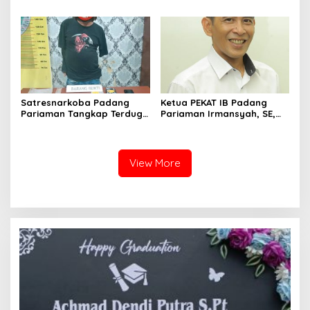
Sumatera Barat, Bawa
Bhabinkamtibmas Polsek
Aspirasi dan Program Kerja
VII Koto Melaksanakan
Fraksi DPRD Padang
Seleksi Calon Anggota
Pariaman
Paskibra Tingkat
Kecamatan VII Koto
Patamuan
Satresnarkoba Padang
Ketua PEKAT IB Padang
Pariaman Tangkap Terduga
Pariaman Irmansyah, SE,
Pengedar Narkotika Sita
Dorong Program
Sabu Dan Ganja
“Anugerah Nagari Aman
Dan Korong Tangguh”
View More