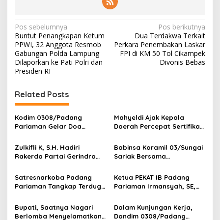
N
Pos sebelumnya
Pos berikutnya
Buntut Penangkapan Ketum
Dua Terdakwa Terkait
a
PPWI, 32 Anggota Resmob
Perkara Penembakan Laskar
v
Gabungan Polda Lampung
FPI di KM 50 Tol Cikampek
Dilaporkan ke Pati Polri dan
Divonis Bebas
i
Presiden RI
g
Related Posts
a
s
Kodim 0308/Padang
Mahyeldi Ajak Kepala
i
Pariaman Gelar Doa
Daerah Percepat Sertifikasi
p
Bersama Sambut HUT ke-1
Halal, Bidik Sumbar Jadi
Kodam XX/Tuanku Imam
Pusat Ekosistem Halal
‎Zulkifli K, S.H. Hadiri
Babinsa Koramil 03/Sungai
o
Bonjol
Nasional
Rakerda Partai Gerindra
Sariak Bersama
s
Sumatera Barat, Bawa
Bhabinkamtibmas Polsek
Aspirasi dan Program Kerja
VII Koto Melaksanakan
Satresnarkoba Padang
Ketua PEKAT IB Padang
Fraksi DPRD Padang
Seleksi Calon Anggota
Pariaman Tangkap Terduga
Pariaman Irmansyah, SE,
Pariaman
Paskibra Tingkat
Pengedar Narkotika Sita
Dorong Program
Kecamatan VII Koto
Sabu Dan Ganja
“Anugerah Nagari Aman
Bupati, Saatnya Nagari
Dalam Kunjungan Kerja,
Patamuan
Dan Korong Tangguh”
Berlomba Menyelamatkan
Dandim 0308/Padang