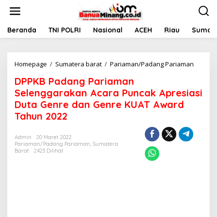
L
e
w
a
Beranda
TNI POLRI
Nasional
ACEH
Riau
Sumate
t
i
k
Homepage
/
Sumatera barat
/
Pariaman/Padang Pariaman
D
e
P
k
DPPKB Padang Pariaman
P
o
K
n
Selenggarakan Acara Puncak Apresiasi
B
t
Duta Genre dan Genre KUAT Award
P
e
Tahun 2022
a
n
d
a
Admin
20 Maret 2022
n
Pariaman/Padang Pariaman
,
Sumatera
g
Barat
2423 Dilihat
P
a
r
i
a
m
a