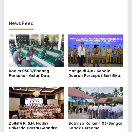
Generasi, Bukan Sekadar
Pariaman Berikan
Membangun Infrastruktur
Pengarahan Anggota
Koramil 01/Pariaman
News Feed
Kodim 0308/Padang
Mahyeldi Ajak Kepala
Pariaman Gelar Doa
Daerah Percepat Sertifikasi
Bersama Sambut HUT ke-1
Halal, Bidik Sumbar Jadi
Kodam XX/Tuanku Imam
Pusat Ekosistem Halal
Bonjol
Nasional
‎Zulkifli K, S.H. Hadiri
Babinsa Koramil 03/Sungai
Rakerda Partai Gerindra
Sariak Bersama