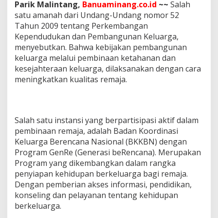
Parik Malintang,
Banuaminang.co.id
~~
Salah
e
satu amanah dari Undang-Undang nomor 52
K
U
Tahun 2009 tentang Perkembangan
A
Kependudukan dan Pembangunan Keluarga,
T
menyebutkan. Bahwa kebijakan pembangunan
A
keluarga melalui pembinaan ketahanan dan
w
a
kesejahteraan keluarga, dilaksanakan dengan cara
r
meningkatkan kualitas remaja.
d
T
a
h
Salah satu instansi yang berpartisipasi aktif dalam
u
n
pembinaan remaja, adalah Badan Koordinasi
2
Keluarga Berencana Nasional (BKKBN) dengan
0
Program GenRe (Generasi beRencana). Merupakan
2
Program yang dikembangkan dalam rangka
2
penyiapan kehidupan berkeluarga bagi remaja.
Dengan pemberian akses informasi, pendidikan,
konseling dan pelayanan tentang kehidupan
berkeluarga.