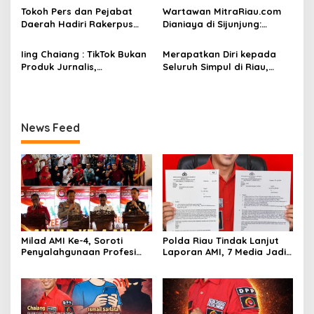
Tokoh Pers dan Pejabat
Wartawan MitraRiau.com
Daerah Hadiri Rakerpus
Dianiaya di Sijunjung:
Aliansi Media Indonesia
Pimpinan Redaksi, Ketum
2025 di Pekanbaru
AMI, dan PH Tuntut
Iing Chaiang : TikTok Bukan
Merapatkan Diri kepada
Keadilan ke Polda Sumbar
Produk Jurnalis,
Seluruh Simpul di Riau,
Masyarakat yang Dirugikan
Abdul Wahid Balon
Silahkan Laporkan Ke
Gubernur Riau Bersama
Dewan Pers
Ustad Somat Taja Ngopi
Bareng Masyarakat dan
News Feed
Pers Indonesia di Riau
Milad AMI Ke-4, Soroti
Polda Riau Tindak Lanjut
Penyalahgunaan Profesi
Laporan AMI, 7 Media Jadi
Pers
Sorotan