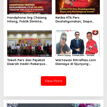
Handphone Iing Chaiang
Ketika KTA Pers
Hilang, Publik Diminta
Disalahgunakan, Siapa
Waspada
yang Bertanggung Jawab?
Tokoh Pers dan Pejabat
Wartawan MitraRiau.com
Daerah Hadiri Rakerpus
Dianiaya di Sijunjung:
Aliansi Media Indonesia
Pimpinan Redaksi, Ketum
2025 di Pekanbaru
AMI, dan PH Tuntut
Keadilan ke Polda Sumbar
View More