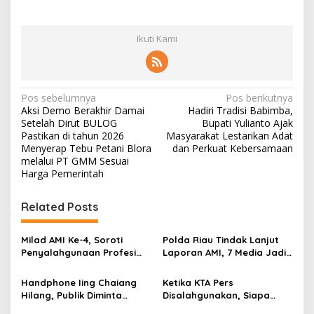
Ikuti Kami
N
Pos sebelumnya
Pos berikutnya
Aksi Demo Berakhir Damai
Hadiri Tradisi Babimba,
a
Setelah Dirut BULOG
Bupati Yulianto Ajak
v
Pastikan di tahun 2026
Masyarakat Lestarikan Adat
Menyerap Tebu Petani Blora
dan Perkuat Kebersamaan
i
melalui PT GMM Sesuai
Harga Pemerintah
g
a
Related Posts
s
i
Milad AMI Ke-4, Soroti
Polda Riau Tindak Lanjut
p
Penyalahgunaan Profesi
Laporan AMI, 7 Media Jadi
Pers
Sorotan
o
Handphone Iing Chaiang
Ketika KTA Pers
s
Hilang, Publik Diminta
Disalahgunakan, Siapa
Waspada
yang Bertanggung Jawab?